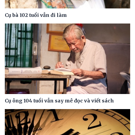
Cụ bà 102 tuổi vẫn đi làm
Cụ ông 104 tuổi vẫn say mê đọc và viết sách