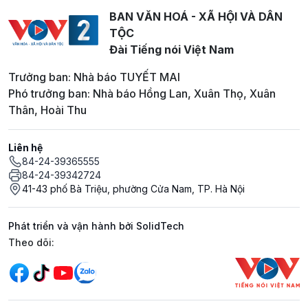
BAN VĂN HOÁ - XÃ HỘI VÀ DÂN
TỘC
Đài Tiếng nói Việt Nam
Trưởng ban: Nhà báo TUYẾT MAI
Phó trưởng ban: Nhà báo Hồng Lan, Xuân Thọ, Xuân
Thân, Hoài Thu
Liên hệ
84-24-39365555
84-24-39342724
41-43 phố Bà Triệu, phường Cửa Nam, TP. Hà Nội
Phát triển và vận hành bởi SolidTech
Mạng xã hội
Theo dõi: