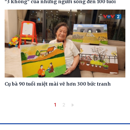
"3 không" của những người sống đến 100 tuổi
Cụ bà 90 tuổi miệt mài vẽ hơn 300 bức tranh
Pagination
Trang hiện thời
Trang
1
2