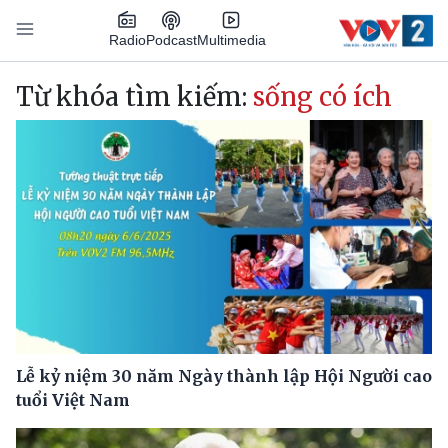
Nhảy đến nội dung
Podcast
Radio
Multimedia
Main navigation
Từ khóa tìm kiếm:
sống có ích
Lễ kỷ niệm 30 năm Ngày thành lập Hội Người cao
tuổi Việt Nam