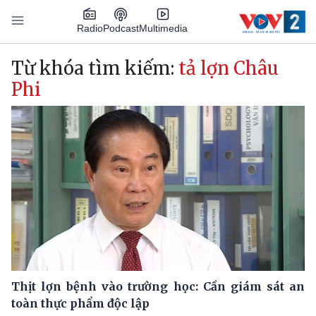
Nhảy đến nội dung
Podcast
Radio
Multimedia
Main navigation
Từ khóa tìm kiếm:
tả lợn Châu
Phi
Thịt lợn bệnh vào trường học: Cần giám sát an
toàn thực phẩm độc lập