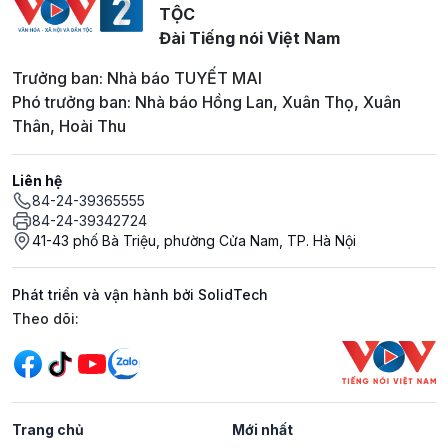
TỘC
Đài Tiếng nói Việt Nam
Trưởng ban: Nhà báo TUYẾT MAI
Phó trưởng ban: Nhà báo Hồng Lan, Xuân Thọ, Xuân
Thân, Hoài Thu
Liên hệ
84-24-39365555
84-24-39342724
41-43 phố Bà Triệu, phường Cửa Nam, TP. Hà Nội
Phát triển và vận hành bởi SolidTech
Mạng xã hội
Theo dõi:
Trang chủ
Mới nhất