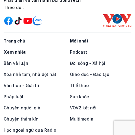
Phát triển và vận hành bởi SolidTech
Mạng xã hội
Theo dõi:
Trang chủ
Mới nhất
Xem nhiều
Podcast
Bàn và luận
Đời sống - Xã hội
Xóa nhà tạm, nhà dột nát
Giáo dục - Đào tạo
Văn hóa - Giải trí
Thể thao
Pháp luật
Sức khỏe
Chuyện người già
VOV2 kết nối
Chuyện thầm kín
Multimedia
Học ngoại ngữ qua Radio