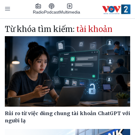
Nhảy đến nội dung
Podcast
Radio
Multimedia
Main navigation
Từ khóa tìm kiếm:
tài khoản
Rủi ro từ việc dùng chung tài khoản ChatGPT với
người lạ