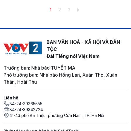
Pagination
Trang hiện thời
Trang
Trang
1
2
3
BAN VĂN HOÁ - XÃ HỘI VÀ DÂN
TỘC
Đài Tiếng nói Việt Nam
Trưởng ban: Nhà báo TUYẾT MAI
Phó trưởng ban: Nhà báo Hồng Lan, Xuân Thọ, Xuân
Thân, Hoài Thu
Liên hệ
84-24-39365555
84-24-39342724
41-43 phố Bà Triệu, phường Cửa Nam, TP. Hà Nội