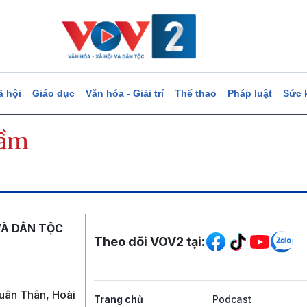
ã hội
Giáo dục
Văn hóa - Giải trí
Thể thao
Pháp luật
Sức 
tầm
Mạng xã hội
VÀ DÂN TỘC
Theo dõi VOV2 tại:
uân Thân, Hoài
Trang chủ
Podcast