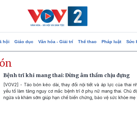
ã hội
Giáo dục
Văn hóa - Giải trí
Thể thao
Pháp luật
Sức 
bón
Bệnh trĩ khi mang thai: Đừng âm thầm chịu đựng
[VOV2] - Táo bón kéo dài, thay đổi nội tiết và áp lực của thai n
yếu tố làm tăng nguy cơ mắc bệnh trĩ ở phụ nữ mang thai. Chủ 
ngừa và khám sớm giúp hạn chế biến chứng, bảo vệ sức khỏe mẹ 