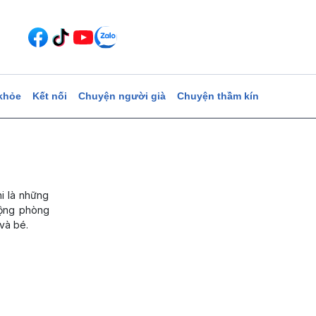
khỏe
Kết nối
Chuyện người già
Chuyện thầm kín
hi là những
động phòng
và bé.