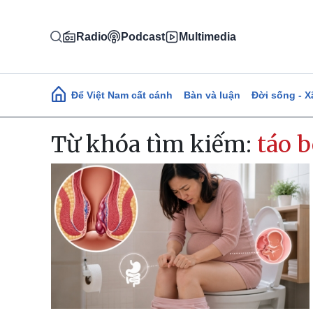
Nhảy đến nội dung
Radio
Podcast
Multimedia
Main navigation
Để Việt Nam cất cánh
Bàn và luận
Đời sống - X
Từ khóa tìm kiếm:
táo 