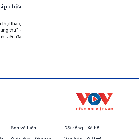
háp chữa
thụt tháo,
 ung thư" -
nh viện đa
Bàn và luận
Đời sống - Xã hội