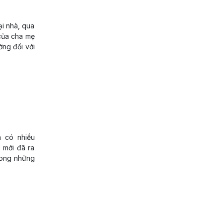
ại nhà, qua
 của cha mẹ
ờng đối với
a có nhiều
 mới đã ra
trong những