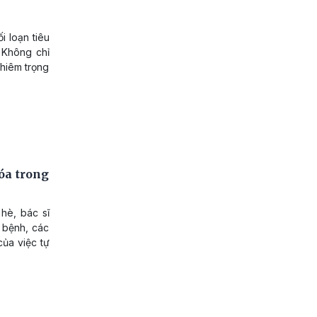
i loạn tiêu
 Không chỉ
ghiêm trọng
óa trong
 hè, bác sĩ
 bệnh, các
ủa việc tự