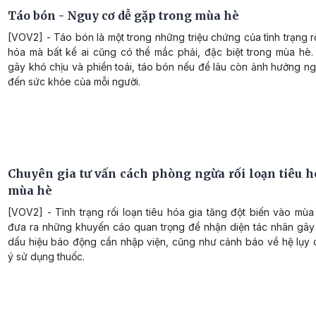
Táo bón - Nguy cơ dễ gặp trong mùa hè
[VOV2] - Táo bón là một trong những triệu chứng của tình trạng rố
hóa mà bất kể ai cũng có thể mắc phải, đặc biệt trong mùa hè.
gây khó chịu và phiền toái, táo bón nếu để lâu còn ảnh hưởng n
đến sức khỏe của mỗi người.
Chuyên gia tư vấn cách phòng ngừa rối loạn tiêu h
mùa hè
[VOV2] - Tình trạng rối loạn tiêu hóa gia tăng đột biến vào mùa
đưa ra những khuyến cáo quan trọng để nhận diện tác nhân gây
dấu hiệu báo động cần nhập viện, cũng như cảnh báo về hệ lụy c
ý sử dụng thuốc.