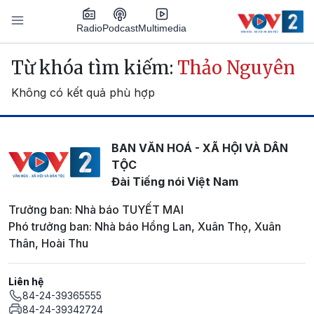
Nhảy đến nội dung
Podcast
Radio
Multimedia
Main navigation
Từ khóa tìm kiếm:
Thảo Nguyên
Không có kết quả phù hợp
BAN VĂN HOÁ - XÃ HỘI VÀ DÂN
TỘC
Đài Tiếng nói Việt Nam
Trưởng ban: Nhà báo TUYẾT MAI
Phó trưởng ban: Nhà báo Hồng Lan, Xuân Thọ, Xuân
Thân, Hoài Thu
Liên hệ
84-24-39365555
84-24-39342724