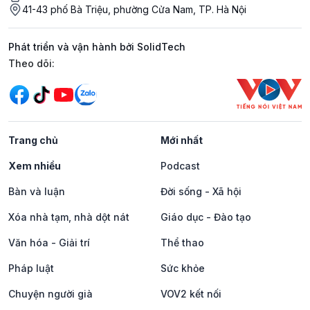
41-43 phố Bà Triệu, phường Cửa Nam, TP. Hà Nội
Phát triển và vận hành bởi SolidTech
Mạng xã hội
Theo dõi:
Trang chủ
Mới nhất
Xem nhiều
Podcast
Bàn và luận
Đời sống - Xã hội
Xóa nhà tạm, nhà dột nát
Giáo dục - Đào tạo
Văn hóa - Giải trí
Thể thao
Pháp luật
Sức khỏe
Chuyện người già
VOV2 kết nối