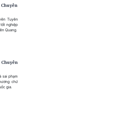
PT Chuyên
uyên Tuyên
 tốt nghiệp
yên Quang.
h Chuyên
à sai phạm
phương chứ
uốc gia.