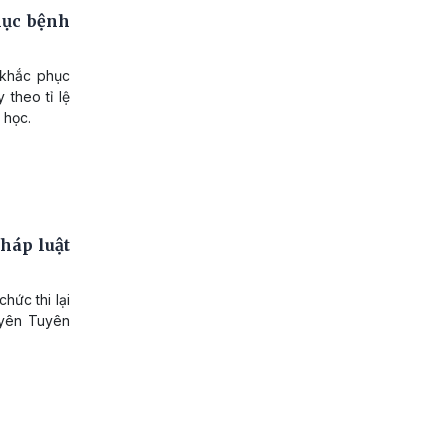
hục bệnh
 khắc phục
 theo tỉ lệ
 học.
háp luật
hức thi lại
huyên Tuyên