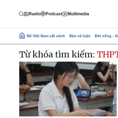
Nhảy đến nội dung
Radio
Podcast
Multimedia
Main navigation
Để Việt Nam cất cánh
Bàn và luận
Đời sống - X
Từ khóa tìm kiếm:
THP