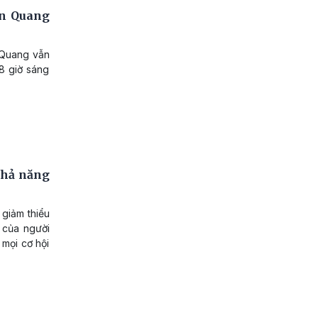
ên Quang
n Quang vẫn
 8 giờ sáng
khả năng
 giảm thiểu
c của người
 mọi cơ hội