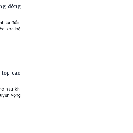
ng đồng
nh tại điểm
iệc xóa bỏ
 top cao
ng sau khi
nguyện vọng