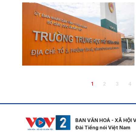
Pagination
Trang hiện thời
Trang
Trang
Tr
1
2
3
4
BAN VĂN HOÁ - XÃ HỘI 
Đài Tiếng nói Việt Nam