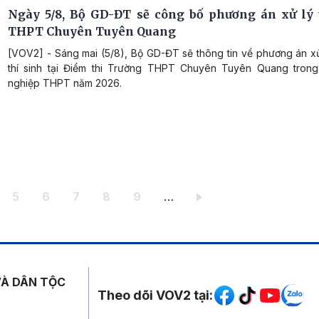
Ngày 5/8, Bộ GD-ĐT sẽ công bố phương án xử lý 
THPT Chuyên Tuyên Quang
[VOV2] - Sáng mai (5/8), Bộ GD-ĐT sẽ thông tin về phương án xử
thí sinh tại Điểm thi Trường THPT Chuyên Tuyên Quang trong 
nghiệp THPT năm 2026.
ang
Trang
Trang
Trang
Trang
Trang
5
6
7
8
9
…
Mạng xã hội
VÀ DÂN TỘC
Theo dõi VOV2 tại: