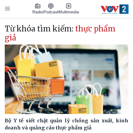
Nhảy đến nội dung
Podcast
Radio
Multimedia
Main navigation
Từ khóa tìm kiếm:
thực phẩm
giả
Bộ Y tế siết chặt quản lý chống sản xuất, kinh
doanh và quảng cáo thực phẩm giả