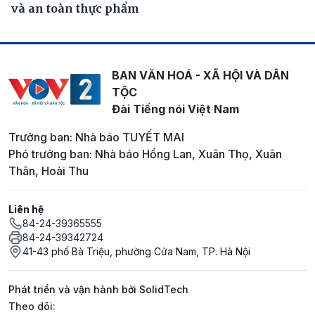
và an toàn thực phẩm
BAN VĂN HOÁ - XÃ HỘI VÀ DÂN
TỘC
Đài Tiếng nói Việt Nam
Trưởng ban: Nhà báo TUYẾT MAI
Phó trưởng ban: Nhà báo Hồng Lan, Xuân Thọ, Xuân
Thân, Hoài Thu
Liên hệ
84-24-39365555
84-24-39342724
41-43 phố Bà Triệu, phường Cửa Nam, TP. Hà Nội
Phát triển và vận hành bởi SolidTech
Mạng xã hội
Theo dõi: