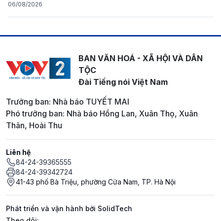
06/08/2026
BAN VĂN HOÁ - XÃ HỘI VÀ DÂN
TỘC
Đài Tiếng nói Việt Nam
Trưởng ban: Nhà báo TUYẾT MAI
Phó trưởng ban: Nhà báo Hồng Lan, Xuân Thọ, Xuân
Thân, Hoài Thu
Liên hệ
84-24-39365555
84-24-39342724
41-43 phố Bà Triệu, phường Cửa Nam, TP. Hà Nội
Phát triển và vận hành bởi SolidTech
Mạng xã hội
Theo dõi: