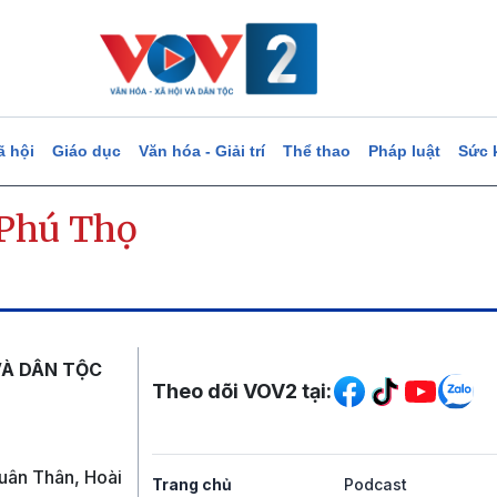
ã hội
Giáo dục
Văn hóa - Giải trí
Thể thao
Pháp luật
Sức 
 Phú Thọ
Mạng xã hội
VÀ DÂN TỘC
Theo dõi VOV2 tại:
uân Thân, Hoài
Trang chủ
Podcast