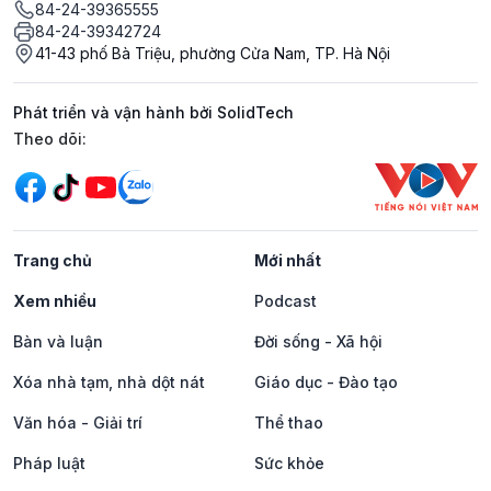
84-24-39365555
84-24-39342724
41-43 phố Bà Triệu, phường Cửa Nam, TP. Hà Nội
Phát triển và vận hành bởi SolidTech
Mạng xã hội
Theo dõi:
Trang chủ
Mới nhất
Xem nhiều
Podcast
Bàn và luận
Đời sống - Xã hội
Xóa nhà tạm, nhà dột nát
Giáo dục - Đào tạo
Văn hóa - Giải trí
Thể thao
Pháp luật
Sức khỏe