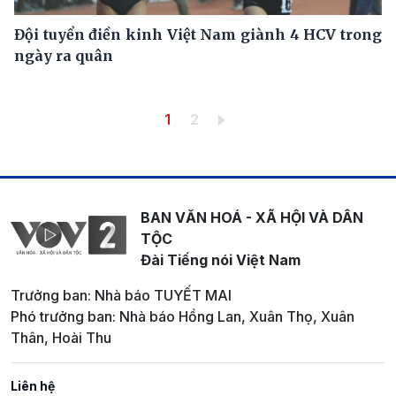
Đội tuyển điền kinh Việt Nam giành 4 HCV trong
ngày ra quân
Pagination
Trang hiện thời
Trang
1
2
BAN VĂN HOÁ - XÃ HỘI VÀ DÂN
TỘC
Đài Tiếng nói Việt Nam
Trưởng ban: Nhà báo TUYẾT MAI
Phó trưởng ban: Nhà báo Hồng Lan, Xuân Thọ, Xuân
Thân, Hoài Thu
Liên hệ