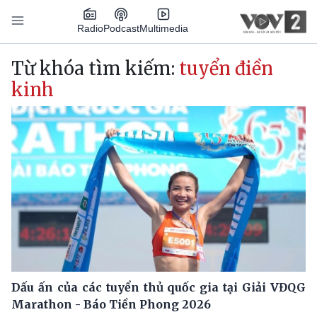
Nhảy đến nội dung
Podcast
Radio
Multimedia
Main navigation
Từ khóa tìm kiếm:
tuyển điền
kinh
Dấu ấn của các tuyển thủ quốc gia tại Giải VĐQG
Marathon - Báo Tiền Phong 2026