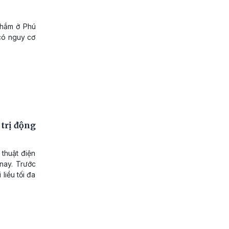
Thắm ở Phú
có nguy cơ
 trị động
thuật điện
nay. Trước
liều tối đa