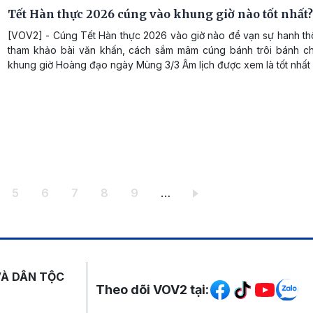
Tết Hàn thực 2026 cúng vào khung giờ nào tốt nhất?
[VOV2] - Cúng Tết Hàn thực 2026 vào giờ nào để vạn sự hanh t
tham khảo bài văn khấn, cách sắm mâm cúng bánh trôi bánh c
khung giờ Hoàng đạo ngày Mùng 3/3 Âm lịch được xem là tốt nhất 
ang
Trang
Trang
Trang
Trang
Trang
5
6
7
8
9
…
Mạng xã hội
VÀ DÂN TỘC
Theo dõi VOV2 tại: