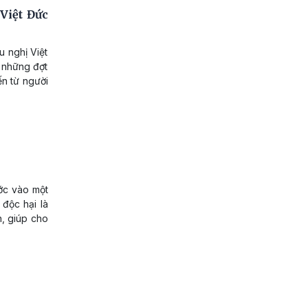
Việt Đức
u nghị Việt
g những đợt
ến từ người
ớc vào một
 độc hại là
, giúp cho