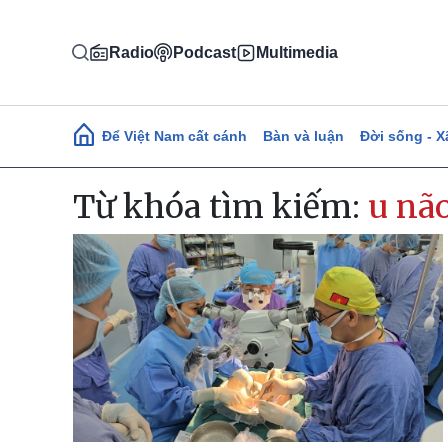
Nhảy đến nội dung
Radio
Podcast
Multimedia
Main navigation
Để Việt Nam cất cánh
Bàn và luận
Đời sống - X
Từ khóa tìm kiếm:
u nã