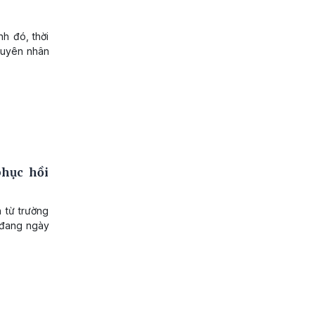
h đó, thời
nguyên nhân
phục hồi
h từ trường
 đang ngày