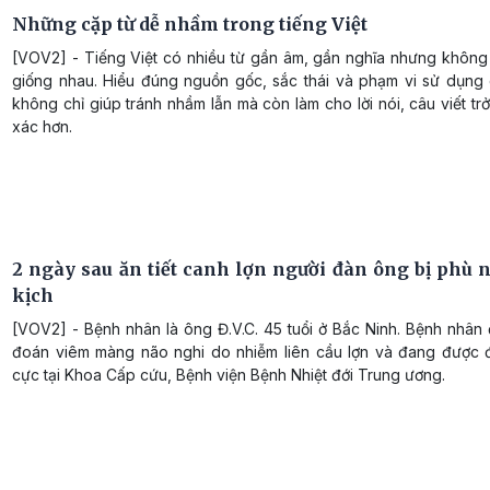
Những cặp từ dễ nhầm trong tiếng Việt
[VOV2] - Tiếng Việt có nhiều từ gần âm, gần nghĩa nhưng không
giống nhau. Hiểu đúng nguồn gốc, sắc thái và phạm vi sử dụng 
không chỉ giúp tránh nhầm lẫn mà còn làm cho lời nói, câu viết tr
xác hơn.
2 ngày sau ăn tiết canh lợn người đàn ông bị phù 
kịch
[VOV2] - Bệnh nhân là ông Đ.V.C. 45 tuổi ở Bắc Ninh. Bệnh nhân
đoán viêm màng não nghi do nhiễm liên cầu lợn và đang được điề
cực tại Khoa Cấp cứu, Bệnh viện Bệnh Nhiệt đới Trung ương.