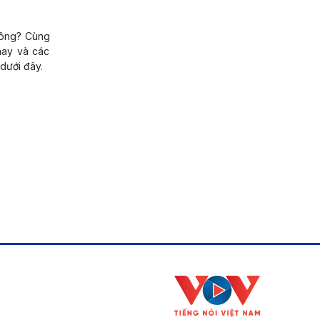
hông? Cùng
hay và các
dưới đây.