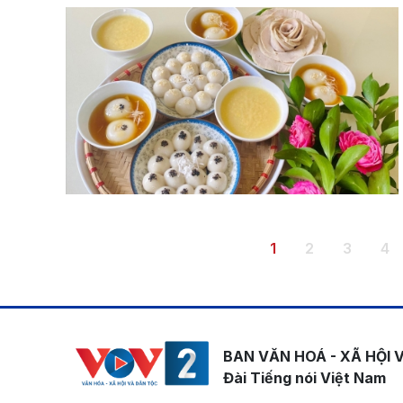
Pagination
Trang hiện thời
Trang
Trang
Tr
1
2
3
4
BAN VĂN HOÁ - XÃ HỘI 
Đài Tiếng nói Việt Nam