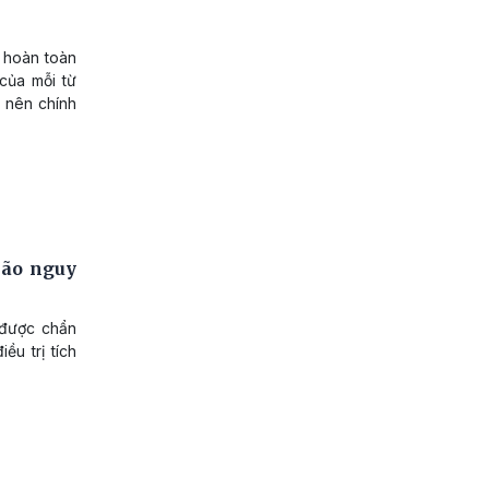
 hoàn toàn
của mỗi từ
ở nên chính
não nguy
 được chẩn
u trị tích