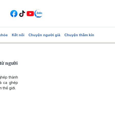
khỏe
Kết nối
Chuyện người già
Chuyện thầm kín
từ người
ghép thành
là ca ghép
 thế giới.