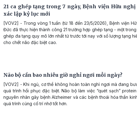
21 ca ghép tạng trong 7 ngày, Bệnh viện Hữu nghị 
xác lập kỷ lục mới
[VOV2] - Trong vòng 1 tuần (từ 18 đến 23/5/2026), Bệnh viện Hữ
Đức đã thực hiện thành công 21 trường hợp ghép tạng - một tron
ghép đa tạng quy mô lớn nhất từ trước tới nay với số lượng tạng hi
cho chết não đặc biệt cao.
Não bộ cần bao nhiêu giờ nghỉ ngơi mỗi ngày?
[VOV2] - Khi ngủ, cơ thể không hoàn toàn nghỉ ngơi mà đang bư
quá trình hồi phục đặc biệt. Não bộ làm việc “quét sạch” protein
nguyên nhân gây bệnh Alzheimer và các bệnh thoái hóa thần kinh
quá trình củng cố trí nhớ tốt hơn.