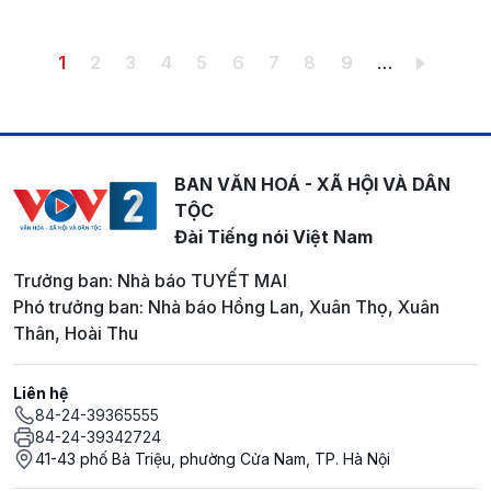
Pagination
Trang hiện thời
Trang
Trang
Trang
Trang
Trang
Trang
Trang
Trang
1
2
3
4
5
6
7
8
9
…
BAN VĂN HOÁ - XÃ HỘI VÀ DÂN
TỘC
Đài Tiếng nói Việt Nam
Trưởng ban: Nhà báo TUYẾT MAI
Phó trưởng ban: Nhà báo Hồng Lan, Xuân Thọ, Xuân
Thân, Hoài Thu
Liên hệ
84-24-39365555
84-24-39342724
41-43 phố Bà Triệu, phường Cửa Nam, TP. Hà Nội