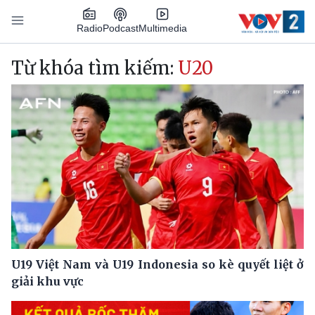
Nhảy đến nội dung
Podcast
Radio
Multimedia
Main navigation
Từ khóa tìm kiếm:
U20
U19 Việt Nam và U19 Indonesia so kè quyết liệt ở
giải khu vực