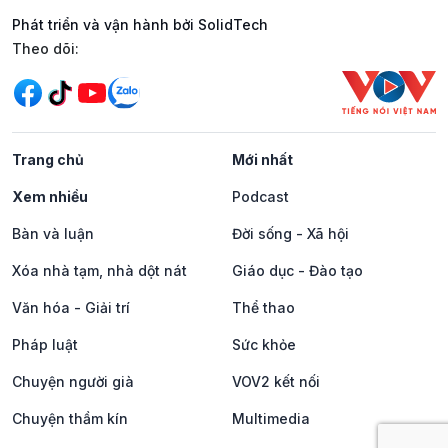
Phát triển và vận hành bởi SolidTech
Mạng xã hội
Theo dõi:
Trang chủ
Mới nhất
Xem nhiều
Podcast
Bàn và luận
Đời sống - Xã hội
Xóa nhà tạm, nhà dột nát
Giáo dục - Đào tạo
Văn hóa - Giải trí
Thể thao
Pháp luật
Sức khỏe
Chuyện người già
VOV2 kết nối
Chuyện thầm kín
Multimedia