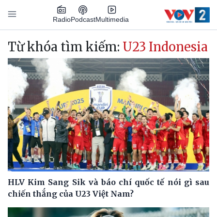
Nhảy đến nội dung
Podcast
Radio
Multimedia
Main navigation
Từ khóa tìm kiếm:
U23 Indonesia
HLV Kim Sang Sik và báo chí quốc tế nói gì sau
chiến thắng của U23 Việt Nam?