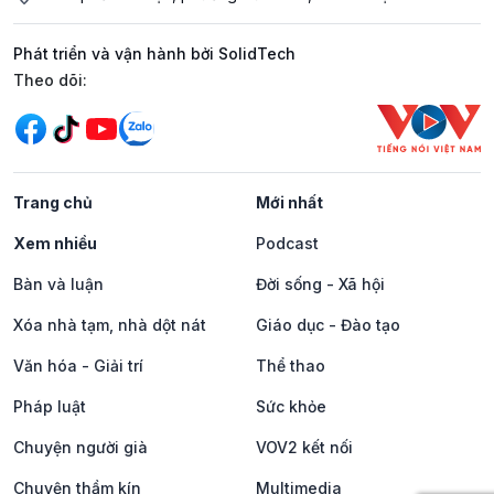
Phát triển và vận hành bởi SolidTech
Mạng xã hội
Theo dõi:
Trang chủ
Mới nhất
Xem nhiều
Podcast
Bàn và luận
Đời sống - Xã hội
Xóa nhà tạm, nhà dột nát
Giáo dục - Đào tạo
Văn hóa - Giải trí
Thể thao
Pháp luật
Sức khỏe
Chuyện người già
VOV2 kết nối
Chuyện thầm kín
Multimedia