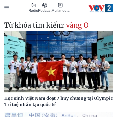
Nhảy đến nội dung
Podcast
Radio
Multimedia
Main navigation
Từ khóa tìm kiếm:
vàng O
Học sinh Việt Nam đoạt 7 huy chương tại Olympic
Trí tuệ nhân tạo quốc tế