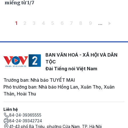
miếng từ 1/7
Pagination
Trang hiện thời
Trang
Trang
Trang
Trang
Trang
Trang
Trang
Trang
1
2
3
4
5
6
7
8
9
…
BAN VĂN HOÁ - XÃ HỘI VÀ DÂN
TỘC
Đài Tiếng nói Việt Nam
Trưởng ban: Nhà báo TUYẾT MAI
Phó trưởng ban: Nhà báo Hồng Lan, Xuân Thọ, Xuân
Thân, Hoài Thu
Liên hệ
84-24-39365555
84-24-39342724
41-43 phố Bà Triệu, phường Cửa Nam, TP. Hà Nội