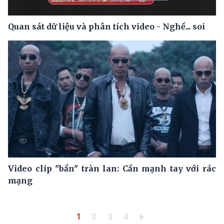
Quan sát dữ liệu và phân tích video - Nghề... soi
Video clip "bẩn" tràn lan: Cần mạnh tay với rác
mạng
Pagination
Trang hiện thời
Trang
Trang
Trang
1
2
3
4