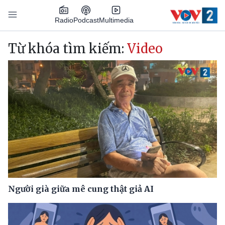
Nhảy đến nội dung
Podcast
Radio
Multimedia
Main navigation
Từ khóa tìm kiếm:
Video
Người già giữa mê cung thật giả AI