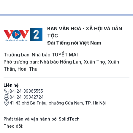
BAN VĂN HOÁ - XÃ HỘI VÀ DÂN
TỘC
Đài Tiếng nói Việt Nam
Trưởng ban: Nhà báo TUYẾT MAI
Phó trưởng ban: Nhà báo Hồng Lan, Xuân Thọ, Xuân
Thân, Hoài Thu
Liên hệ
84-24-39365555
84-24-39342724
41-43 phố Bà Triệu, phường Cửa Nam, TP. Hà Nội
Phát triển và vận hành bởi SolidTech
Mạng xã hội
Theo dõi: