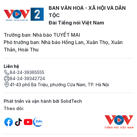
BAN VĂN HOÁ - XÃ HỘI VÀ DÂN
TỘC
Đài Tiếng nói Việt Nam
Trưởng ban: Nhà báo TUYẾT MAI
Phó trưởng ban: Nhà báo Hồng Lan, Xuân Thọ, Xuân
Thân, Hoài Thu
Liên hệ
84-24-39365555
84-24-39342724
41-43 phố Bà Triệu, phường Cửa Nam, TP. Hà Nội
Phát triển và vận hành bởi SolidTech
Mạng xã hội
Theo dõi: