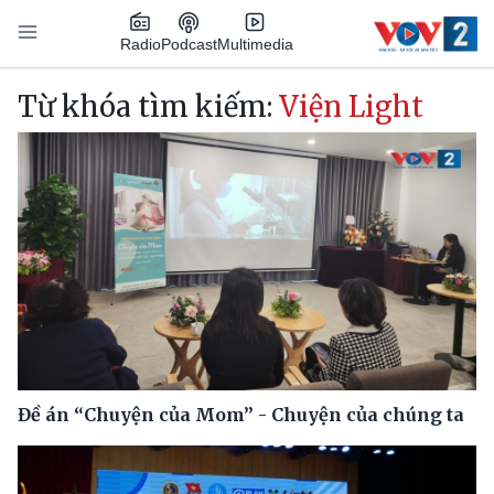
Nhảy đến nội dung
Podcast
Radio
Multimedia
Main navigation
Từ khóa tìm kiếm:
Viện Light
Đề án “Chuyện của Mom” - Chuyện của chúng ta