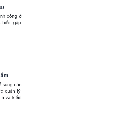
am
ành công ở
ệt hiếm gặp
phẩm
ổ sung các
c quản lý:
iá và kiểm