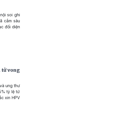
nội soi ghi
đã cắm sâu
ạc đối diện
m tử vong
và ung thư
5% tỷ lệ tử
vắc xin HPV