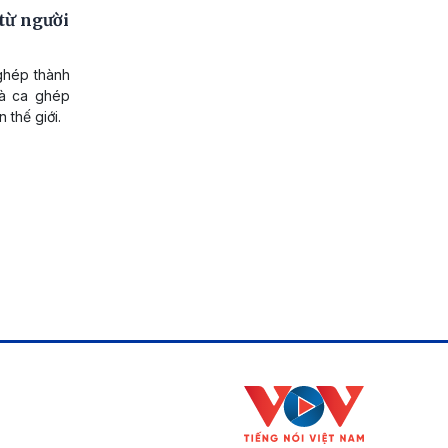
từ người
ghép thành
là ca ghép
 thế giới.