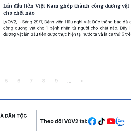
Lần đầu tiên Việt Nam ghép thành công dương vật 
cho chết não
[VOV2] - Sáng 29/7, Bệnh viện Hữu nghị Việt Đức thông báo đã 
công dương vật cho 1 bệnh nhân từ người cho chết não. Đây 
dương vật lần đầu tiên được thực hiện tại nước ta và là ca thứ 6 trên
ang
Trang
Trang
Trang
Trang
Trang
5
6
7
8
9
…
Mạng xã hội
VÀ DÂN TỘC
Theo dõi VOV2 tại: