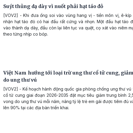
Suýt thủng dạ dày vì nuốt phải hạt táo đỏ
[VOV2] - Khi đưa ống soi vào vùng hang vị - tiền môn vị, ê-kíp 
nhận hạt táo đỏ có hai đầu rất cứng và nhọn. Một đầu hạt táo 
vào thành dạ dày, đầu còn lại liên tục va quệt, cọ xát vào niêm m
theo từng nhịp co bóp.
Việt Nam hướng tới loại trừ ung thư cổ tử cung, giả
do ung thư vú
[VOV2] - Kế hoạch hành động quốc gia phòng chống ung thư vú 
cổ tử cung giai đoạn 2026-2035 đặt mục tiêu giảm trung bình 2,
vong do ung thư vú mỗi năm, nâng tỷ lệ trẻ em gái được tiêm đủ 
lên 90% tại các địa bàn triển khai.