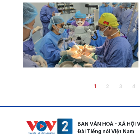
Pagination
Trang hiện thời
Trang
Trang
Tr
1
2
3
4
BAN VĂN HOÁ - XÃ HỘI 
Đài Tiếng nói Việt Nam