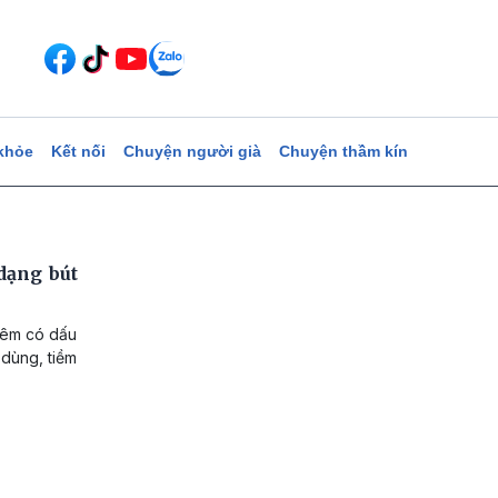
khỏe
Kết nối
Chuyện người già
Chuyện thầm kín
dạng bút
iêm có dấu
 dùng, tiềm