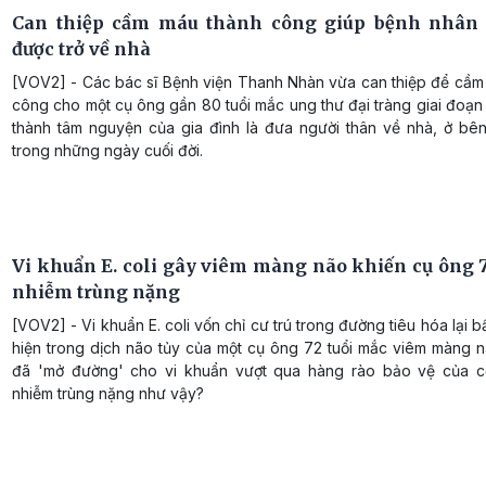
Can thiệp cầm máu thành công giúp bệnh nhân 
được trở về nhà
[VOV2] - Các bác sĩ Bệnh viện Thanh Nhàn vừa can thiệp để cầm
công cho một cụ ông gần 80 tuổi mắc ung thư đại tràng giai đoạn
thành tâm nguyện của gia đình là đưa người thân về nhà, ở bê
trong những ngày cuối đời.
Vi khuẩn E. coli gây viêm màng não khiến cụ ông 72
nhiễm trùng nặng
[VOV2] - Vi khuẩn E. coli vốn chỉ cư trú trong đường tiêu hóa lại b
hiện trong dịch não tủy của một cụ ông 72 tuổi mắc viêm màng n
đã 'mở đường' cho vi khuẩn vượt qua hàng rào bảo vệ của c
nhiễm trùng nặng như vậy?