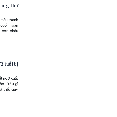
ung thư
 máu thành
 cuối, hoàn
n con cháu
 tuổi bị
ất ngờ xuất
ão. Điều gì
ơ thể, gây