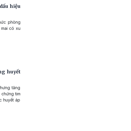
dấu hiệu
thức phòng
 mai có xu
ăng huyết
nhưng tăng
 chứng tim
c huyết áp