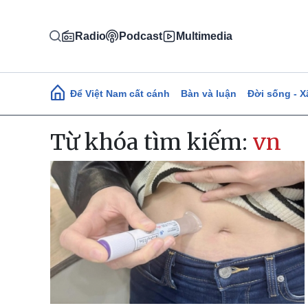
Nhảy đến nội dung
Radio
Podcast
Multimedia
Main navigation
Để Việt Nam cất cánh
Bàn và luận
Đời sống - X
Từ khóa tìm kiếm:
vn