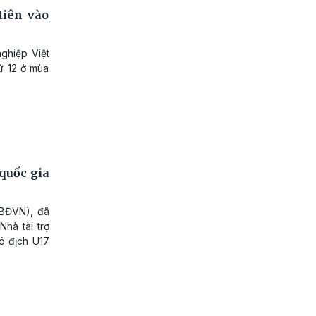
tiên vào
ghiệp Việt
ứ 12 ở mùa
 quốc gia
ĐBĐVN), đã
hà tài trợ
ô địch U17