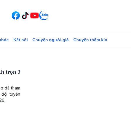
khỏe
Kết nối
Chuyện người già
Chuyện thầm kín
h trọn 3
ng đã tham
 đội tuyển
26.