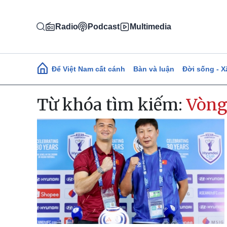
Nhảy đến nội dung
Radio
Podcast
Multimedia
Main navigation
Để Việt Nam cất cánh
Bàn và luận
Đời sống - X
Từ khóa tìm kiếm:
Vòng