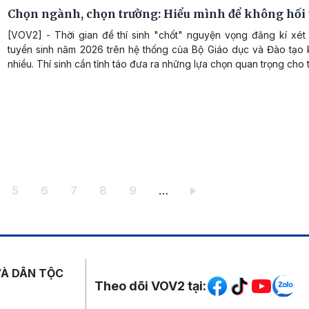
Chọn ngành, chọn trường: Hiểu mình để không hối 
[VOV2] - Thời gian để thí sinh "chốt" nguyện vọng đăng kí xét
tuyển sinh năm 2026 trên hệ thống của Bộ Giáo dục và Đào tạo
nhiều. Thí sinh cần tỉnh táo đưa ra những lựa chọn quan trọng cho t
ang
Trang
Trang
Trang
Trang
Trang
5
6
7
8
9
…
Mạng xã hội
VÀ DÂN TỘC
Theo dõi VOV2 tại: