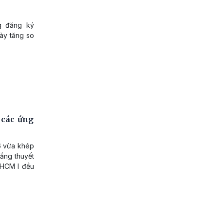
ng đăng ký
ày tăng so
 các ứng
6 vừa khép
hắng thuyết
.HCM I đều