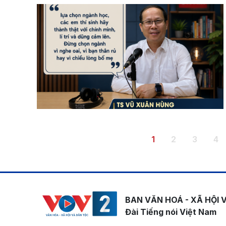
Pagination
Trang hiện thời
Trang
Trang
Tr
1
2
3
4
BAN VĂN HOÁ - XÃ HỘI 
Đài Tiếng nói Việt Nam