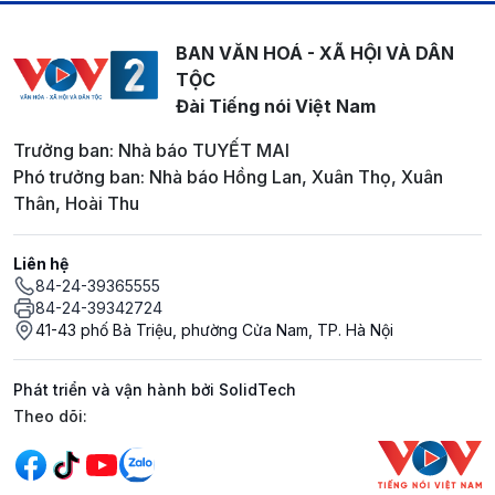
BAN VĂN HOÁ - XÃ HỘI VÀ DÂN
TỘC
Đài Tiếng nói Việt Nam
Trưởng ban: Nhà báo TUYẾT MAI
Phó trưởng ban: Nhà báo Hồng Lan, Xuân Thọ, Xuân
Thân, Hoài Thu
Liên hệ
84-24-39365555
84-24-39342724
41-43 phố Bà Triệu, phường Cửa Nam, TP. Hà Nội
Phát triển và vận hành bởi SolidTech
Mạng xã hội
Theo dõi: