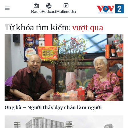
Nhảy đến nội dung
Podcast
Radio
Multimedia
Main navigation
Từ khóa tìm kiếm:
vượt qua
Ông bà – Người thầy dạy cháu làm người