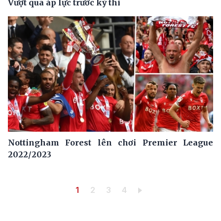
Vượt qua áp lực trước kỳ thi
Nottingham Forest lên chơi Premier League
2022/2023
Pagination
Trang hiện thời
Trang
Trang
Trang
1
2
3
4