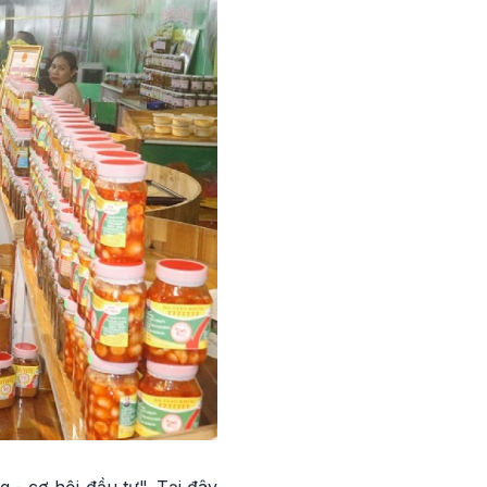
 - cơ hội đầu tư". Tại đây