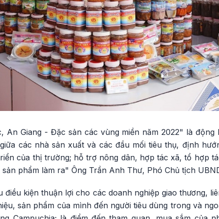
 An Giang - Đặc sản các vùng miền năm 2022" là động 
giữa các nhà sản xuất và các đầu mối tiêu thụ, định hướn
iển của thị trường; hỗ trợ nông dân, hợp tác xã, tổ hợp tá
g sản phẩm làm ra" Ông Trần Anh Thư, Phó Chủ tịch UBND 
u điều kiện thuận lợi cho các doanh nghiệp giao thương, liê
iệu, sản phẩm của mình đến người tiêu dùng trong và ngoà
ờng Campuchia; là điểm đến tham quan, mua sắm của nh