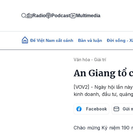
Nhảy đến nội dung
Radio
Podcast
Multimedia
Main navigation
Để Việt Nam cất cánh
Bàn và luận
Đời sống - X
Văn hóa - Giải trí
An Giang tổ 
[VOV2] - Ngày hội lần này 
kinh doanh, đầu tư, quảng
Facebook
Gửi 
Chào mừng Kỷ niệm 190 n