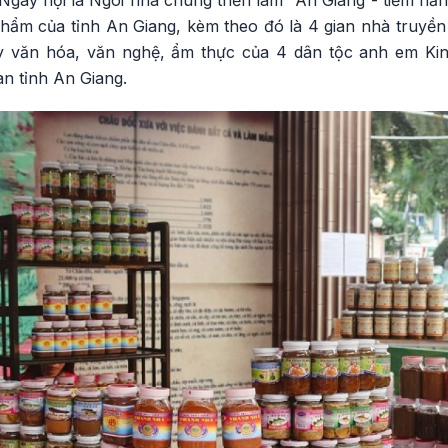
 phẩm của tỉnh An Giang, kèm theo đó là 4 gian nhà truyền 
y văn hóa, văn nghệ, ẩm thực của 4 dân tộc anh em K
àn tỉnh An Giang.