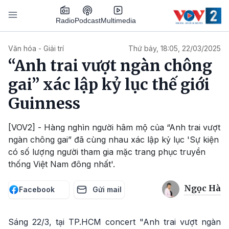
Nhảy đến nội dung
Podcast
Radio
Multimedia
Main navigation
Văn hóa - Giải trí
Thứ bảy, 18:05, 22/03/2025
“Anh trai vượt ngàn chông
gai” xác lập kỷ lục thế giới
Guinness
[VOV2] - Hàng nghìn người hâm mộ của “Anh trai vượt
ngàn chông gai” đã cùng nhau xác lập kỷ lục 'Sự kiện
có số lượng người tham gia mặc trang phục truyền
thống Việt Nam đông nhất'.
Ngọc Hà
Facebook
Gửi mail
Sáng 22/3, tại TP.HCM concert "Anh trai vượt ngàn