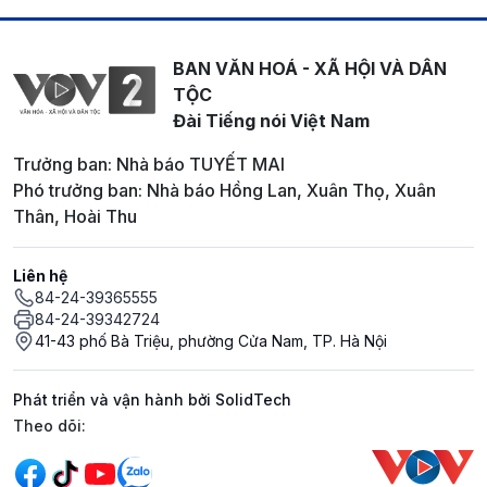
BAN VĂN HOÁ - XÃ HỘI VÀ DÂN
TỘC
Đài Tiếng nói Việt Nam
Trưởng ban: Nhà báo TUYẾT MAI
Phó trưởng ban: Nhà báo Hồng Lan, Xuân Thọ, Xuân
Thân, Hoài Thu
Liên hệ
84-24-39365555
84-24-39342724
41-43 phố Bà Triệu, phường Cửa Nam, TP. Hà Nội
Phát triển và vận hành bởi SolidTech
Mạng xã hội
Theo dõi: