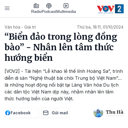
Nhảy đến nội dung
Podcast
Radio
Multimedia
Main navigation
Văn hóa - Giải trí
Thứ ba, 18:11, 01/10/2024
“Biển đảo trong lòng đồng
bào” - Nhân lên tâm thức
hướng biển
[VOV2] - Tái hiện “Lễ khao lề thế lính Hoàng Sa”, trình
diễn di sản “Nghệ thuật bài chòi Trung bộ Việt Nam”…
là những hoạt động nổi bật tại Làng Văn hóa Du lịch
các dân tộc Việt Nam dịp này, nhằm nhân lên tâm
thức hướng biển của người Việt.
Thu Hà
Facebook
Gửi mail