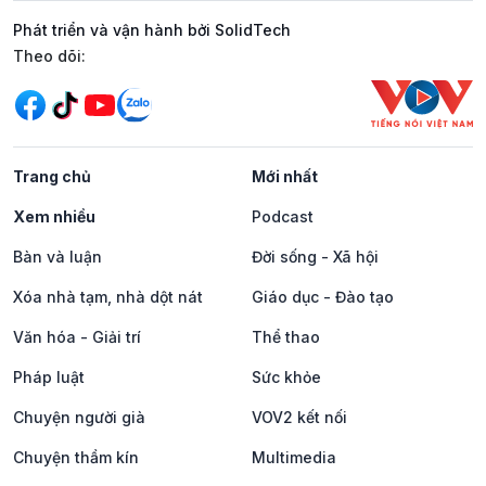
Phát triển và vận hành bởi SolidTech
Mạng xã hội
Theo dõi:
Trang chủ
Mới nhất
Xem nhiều
Podcast
Bàn và luận
Đời sống - Xã hội
Xóa nhà tạm, nhà dột nát
Giáo dục - Đào tạo
Văn hóa - Giải trí
Thể thao
Pháp luật
Sức khỏe
Chuyện người già
VOV2 kết nối
Chuyện thầm kín
Multimedia