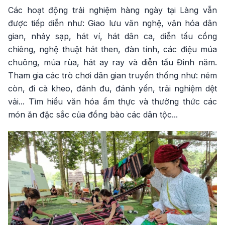
Các hoạt động trải nghiệm hàng ngày tại Làng vẫn
được tiếp diễn như: Giao lưu văn nghệ, văn hóa dân
gian, nhảy sạp, hát ví, hát dân ca, diễn tấu cồng
chiêng, nghệ thuật hát then, đàn tính, các điệu múa
chuông, múa rùa, hát ay ray và diễn tấu Đinh năm.
Tham gia các trò chơi dân gian truyền thống như: ném
còn, đi cà kheo, đánh đu, đánh yến, trải nghiệm dệt
vải... Tìm hiểu văn hóa ẩm thực và thưởng thức các
món ăn đặc sắc của đồng bào các dân tộc...