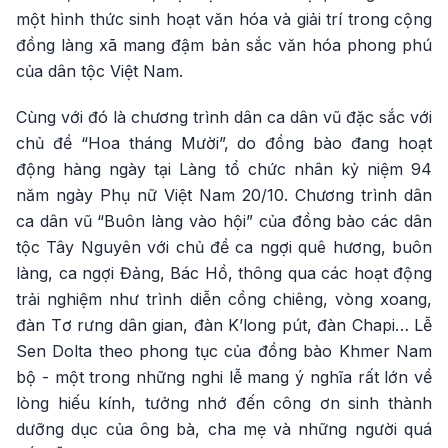
một hình thức sinh hoạt văn hóa và giải trí trong cộng
đồng làng xã mang đậm bản sắc văn hóa phong phú
của dân tộc Việt Nam.
Cùng với đó là chương trình dân ca dân vũ đặc sắc với
chủ đề “Hoa tháng Mười”, do đồng bào đang hoạt
động hàng ngày tại Làng tổ chức nhân kỷ niệm 94
năm ngày Phụ nữ Việt Nam 20/10. Chương trình dân
ca dân vũ “Buôn làng vào hội” của đồng bào các dân
tộc Tây Nguyên với chủ đề ca ngợi quê hương, buôn
làng, ca ngợi Đảng, Bác Hồ, thông qua các hoạt động
trải nghiệm như trình diễn cồng chiêng, vòng xoang,
đàn Tơ rưng dân gian, đàn K’long pút, đàn Chapi… Lễ
Sen Dolta theo phong tục của đồng bào Khmer Nam
bộ - một trong những nghi lễ mang ý nghĩa rất lớn về
lòng hiếu kính, tưởng nhớ đến công ơn sinh thành
dưỡng dục của ông bà, cha mẹ và những người quá