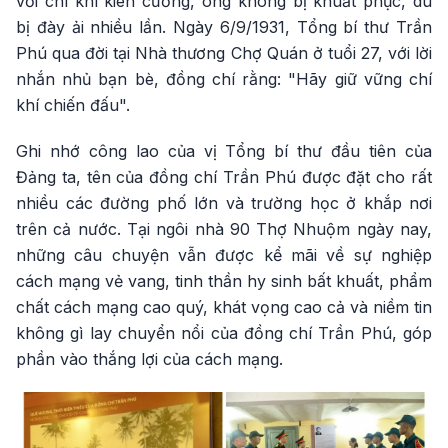
với chí khí kiên cường, ông không bị khuất phục, dù
bị đày ải nhiều lần. Ngày 6/9/1931, Tổng bí thư Trần
Phú qua đời tại Nhà thương Chợ Quán ở tuổi 27, với lời
nhắn nhủ bạn bè, đồng chí rằng: "Hãy giữ vững chí
khí chiến đấu".
Ghi nhớ công lao của vị Tổng bí thư đầu tiên của
Đảng ta, tên của đồng chí Trần Phú được đặt cho rất
nhiều các đường phố lớn và trường học ở khắp nơi
trên cả nước. Tại ngôi nhà 90 Thợ Nhuộm ngày nay,
những câu chuyện vẫn được kể mãi về sự nghiệp
cách mạng vẻ vang, tinh thần hy sinh bất khuất, phẩm
chất cách mạng cao quý, khát vọng cao cả và niềm tin
không gì lay chuyển nổi của đồng chí Trần Phú, góp
phần vào thắng lợi của cách mạng.