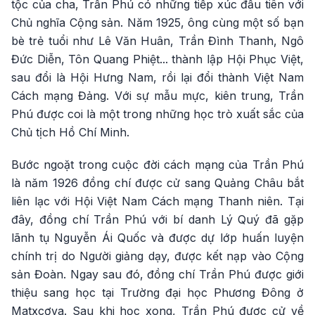
tộc của cha, Trần Phú có những tiếp xúc đầu tiên với
Chủ nghĩa Cộng sản. Năm 1925, ông cùng một số bạn
bè trẻ tuổi như Lê Văn Huân, Trần Đình Thanh, Ngô
Đức Diễn, Tôn Quang Phiệt... thành lập Hội Phục Việt,
sau đổi là Hội Hưng Nam, rồi lại đổi thành Việt Nam
Cách mạng Đảng. Với sự mẫu mực, kiên trung, Trần
Phú được coi là một trong những học trò xuất sắc của
Chủ tịch Hồ Chí Minh.
Bước ngoặt trong cuộc đời cách mạng của Trần Phú
là năm 1926 đồng chí được cử sang Quảng Châu bắt
liên lạc với Hội Việt Nam Cách mạng Thanh niên. Tại
đây, đồng chí Trần Phú với bí danh Lý Quý đã gặp
lãnh tụ Nguyễn Ái Quốc và được dự lớp huấn luyện
chính trị do Người giảng dạy, được kết nạp vào Cộng
sản Đoàn. Ngay sau đó, đồng chí Trần Phú được giới
thiệu sang học tại Trường đại học Phương Đông ở
Matxcơva. Sau khi học xong, Trần Phú được cử về