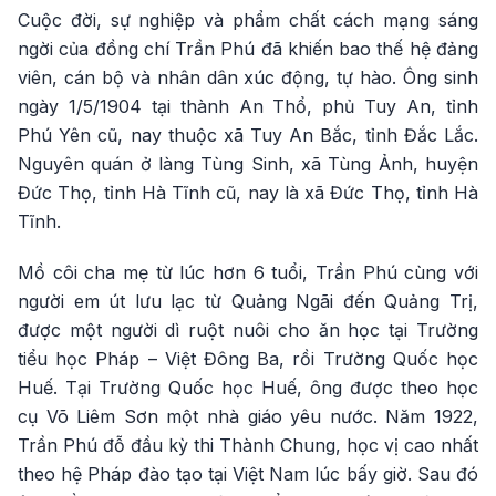
Cuộc đời, sự nghiệp và phẩm chất cách mạng sáng
ngời của đồng chí Trần Phú đã khiến bao thế hệ đảng
viên, cán bộ và nhân dân xúc động, tự hào. Ông sinh
ngày 1/5/1904 tại thành An Thổ, phủ Tuy An, tỉnh
Phú Yên cũ, nay thuộc xã Tuy An Bắc, tỉnh Đắc Lắc.
Nguyên quán ở làng Tùng Sinh, xã Tùng Ảnh, huyện
Đức Thọ, tỉnh Hà Tĩnh cũ, nay là xã Đức Thọ, tỉnh Hà
Tĩnh.
Mồ côi cha mẹ từ lúc hơn 6 tuổi, Trần Phú cùng với
người em út lưu lạc từ Quảng Ngãi đến Quảng Trị,
được một người dì ruột nuôi cho ăn học tại Trường
tiểu học Pháp – Việt Đông Ba, rồi Trường Quốc học
Huế. Tại Trường Quốc học Huế, ông được theo học
cụ Võ Liêm Sơn một nhà giáo yêu nước. Năm 1922,
Trần Phú đỗ đầu kỳ thi Thành Chung, học vị cao nhất
theo hệ Pháp đào tạo tại Việt Nam lúc bấy giờ. Sau đó