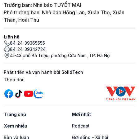
Trưởng ban: Nhà báo TUYẾT MAI
Phó trưởng ban: Nhà báo Hồng Lan, Xuân Thọ, Xuân
Thân, Hoài Thu
Liên hệ
84-24-39365555
84-24-39342724
41-43 phố Bà Triệu, phường Cửa Nam, TP. Hà Nội
Phát triển và vận hành bởi SolidTech
Mạng xã hội
Theo dõi:
Trang chủ
Mới nhất
Xem nhiều
Podcast
Bàn và luận
Đời sống - Xã hội