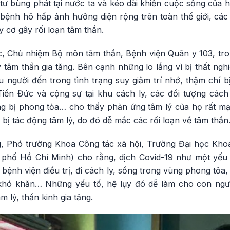
 tư bùng phát tại nước ta và kéo dài khiến cuộc sống của h
à bệnh hô hấp ảnh hưởng diện rộng trên toàn thế giới, cá
 cơ gây rối loạn tâm thần.
 Chủ nhiệm Bộ môn tâm thần, Bệnh viện Quân y 103, tro
 tâm thần gia tăng. Bên cạnh những lo lắng vì bị thất nghi
ều người đến trong tình trạng suy giảm trí nhớ, thậm chí b
ến Đức và cộng sự tại khu cách ly, các đối tượng cách
g bị phong tỏa… cho thấy phản ứng tâm lý của họ rất mạn
 bị tác động tâm lý, do đó dễ mắc các rối loạn về tâm thần
g, Phó trưởng Khoa Công tác xã hội, Trường Đại học Kho
 phố Hồ Chí Minh) cho rằng, dịch Covid-19 như một yếu 
 bệnh viện điều trị, đi cách ly, sống trong vùng phong tỏa,
h khó khăn… Những yếu tố, hệ lụy đó dễ làm cho con ngườ
 lý, thần kinh gia tăng.