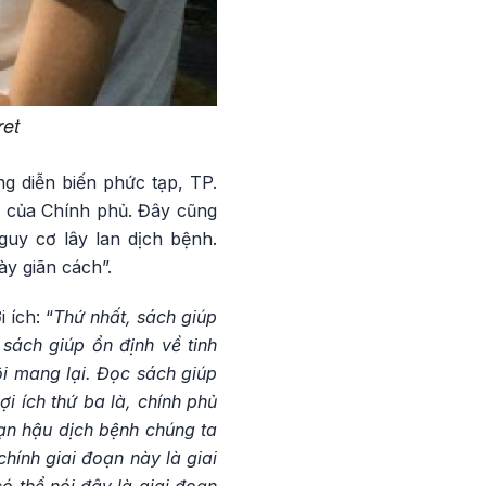
ret
g diễn biến phức tạp, TP.
6 của Chính phủ. Đây cũng
guy cơ lây lan dịch bệnh.
y giãn cách”.
 ích: “
Thứ nhất, sách giúp
sách giúp ổn định về tinh
ội mang lại. Đọc sách giúp
ợi ích thứ ba là, chính phủ
oạn hậu dịch bệnh chúng ta
hính giai đoạn này là giai
ó thể nói đây là giai đoạn