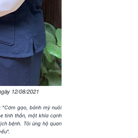
ngày 12/08/2021
 “
Cơm gạo, bánh mỳ nuôi
e tinh thần, một khía cạnh
ịch bệnh. Tôi ủng hộ quan
yếu
”.