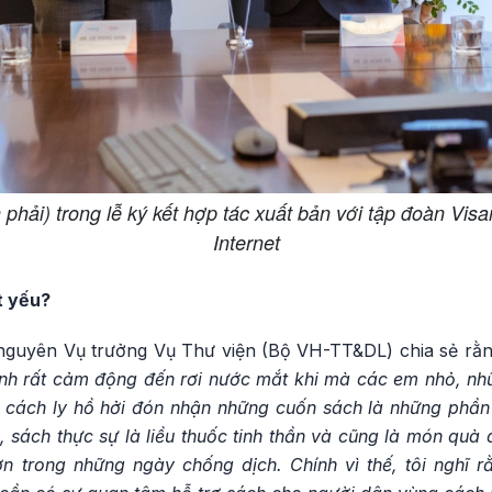
phải) trong lễ ký kết hợp tác xuất bản với tập đoàn Vi
Internet
t yếu?
guyên Vụ trưởng Vụ Thư viện (Bộ VH-TT&DL) chia sẻ rằn
nh rất cảm động đến rơi nước mắt khi mà các em nhỏ, nh
u cách ly hồ hởi đón nhận những cuốn sách là những phầ
i, sách thực sự là liều thuốc tinh thần và cũng là món quà
ơn trong những ngày chống dịch. Chính vì thế, tôi nghĩ r