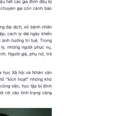
ầu hết các gia đình đều bị
c chuyên gia còn cảnh báo
ng đại dịch, số bệnh nhân
ệp, cách ly dài ngày khiến
ị ảnh hưởng trí tuệ. Trong
 ly, những người phục vụ,
h. Người già, phụ nữ, trẻ
.
a học Xã hội và Nhân văn
tố “kích hoạt” những khó
 công việc, học tập bị đình
i rơi vào tình trạng căng