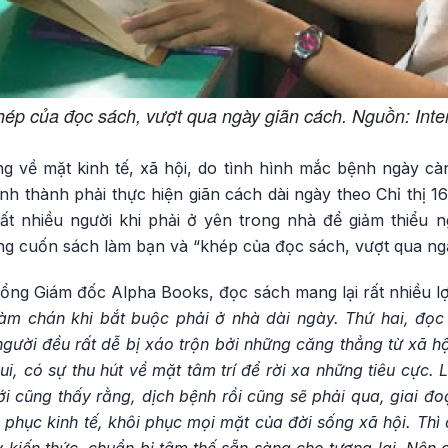
ép của đọc sách, vượt qua ngày giãn cách. Nguồn: Inte
 về mặt kinh tế, xã hội, do tình hình mắc bệnh ngày càn
h thành phải thực hiện giãn cách dài ngày theo Chỉ thị 1
rất nhiều người khi phải ở yên trong nhà để giảm thiểu n
g cuốn sách làm bạn và “khép của đọc sách, vượt qua ngà
ng Giám đốc Alpha Books, đọc sách mang lại rất nhiều lợi
m chán khi bắt buộc phải ở nhà dài ngày. Thứ hai, đọc 
người đều rất dễ bị xáo trộn bởi những căng thẳng từ xã h
, có sự thu hút về mặt tâm trí để rời xa những tiêu cực. L
iới cũng thấy rằng, dịch bệnh rồi cũng sẽ phải qua, giai đ
 phục kinh tế, khôi phục mọi mặt của đời sống xã hội. Thì c
y kiến thức, chuẩn bị tâm thế sẵn sàng cho tương lai. Nên c