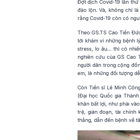
Đợt dịch Covid-19 lần thứ
đảo lộn. Và, không chỉ l
rằng Covid-19 còn có nguy
Theo GS.TS Cao Tiến Đức,
tới khám vì những bệnh lý
stress, lo âu… thì có nhi
nghiên cứu của GS Cao Ti
người dân trong cộng đồn
em, là những đối tượng dễ
Còn Tiến sĩ Lê Minh Côn
(Đại học Quốc gia Thành
khăn bất lợi, như phải vào
trệ, gián đoạn, tài chín
thẳng, dẫn đến bệnh về tâm