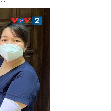
ly
”.