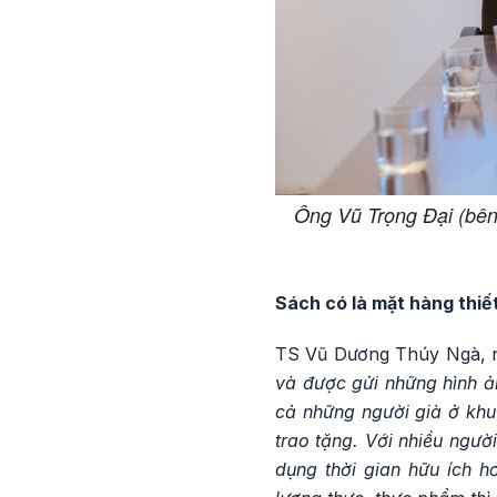
Ông Vũ Trọng Đại (bên 
Sách có là mặt hàng thiế
TS Vũ Dương Thúy Ngà, n
và được gửi những hình ả
cả những người già ở kh
trao tặng. Với nhiều ngườ
dụng thời gian hữu ích h