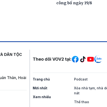
công bố ngày 19/8
Mạng xã hội
VÀ DÂN TỘC
Theo dõi VOV2 tại:
uân Thân, Hoài
Trang chủ
Podcast
Mới nhất
Xóa nhà tạm, nhà d
nát
Xem nhiều
Thể thao