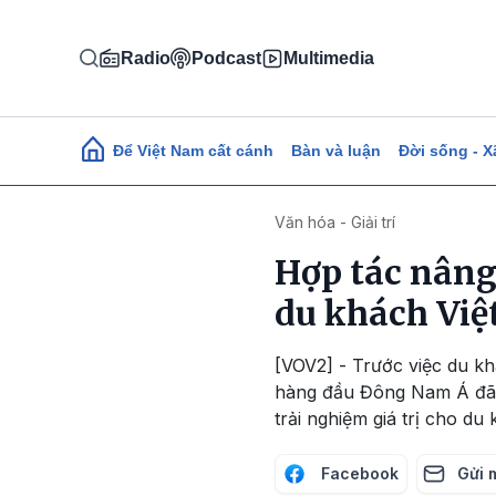
Nhảy đến nội dung
Radio
Podcast
Multimedia
Main navigation
Để Việt Nam cất cánh
Bàn và luận
Đời sống - X
Văn hóa - Giải trí
Hợp tác nâng
du khách Vi
[VOV2] - Trước việc du kh
hàng đầu Đông Nam Á đã h
trải nghiệm giá trị cho du 
Facebook
Gửi 