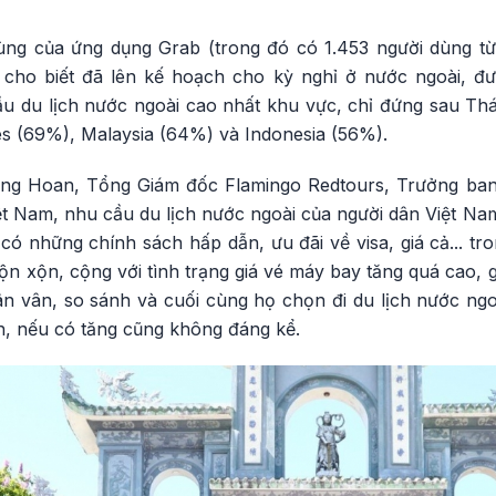
dùng của ứng dụng Grab (trong đó có 1.453 người dùng t
t cho biết đã lên kế hoạch cho kỳ nghỉ ở nước ngoài, đ
u du lịch nước ngoài cao nhất khu vực, chỉ đứng sau Th
es (69%), Malaysia (64%) và Indonesia (56%).
ng Hoan, Tổng Giám đốc Flamingo Redtours, Trưởng ban
iệt Nam, nhu cầu du lịch nước ngoài của người dân Việt N
ó những chính sách hấp dẫn, ưu đãi về visa, giá cả... tr
ộn xộn, cộng với tình trạng giá vé máy bay tăng quá cao, g
 vân, so sánh và cuối cùng họ chọn đi du lịch nước ngoài
h, nếu có tăng cũng không đáng kể.