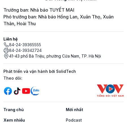
Trưởng ban: Nhà báo TUYẾT MAI
Phó trưởng ban: Nhà báo Hồng Lan, Xuân Thọ, Xuân
Thân, Hoài Thu
Liên hệ
84-24-39365555
84-24-39342724
41-43 phố Bà Triệu, phường Cửa Nam, TP. Hà Nội
Phát triển và vận hành bởi SolidTech
Mạng xã hội
Theo dõi:
Trang chủ
Mới nhất
Xem nhiều
Podcast