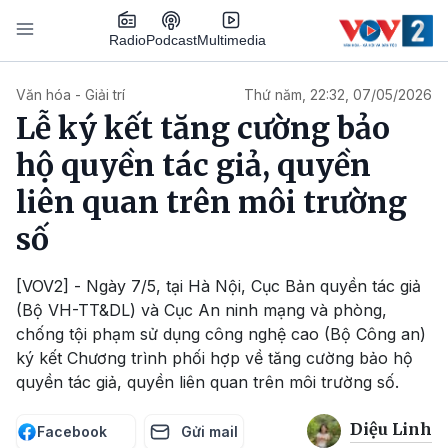
Nhảy đến nội dung
Podcast
Radio
Multimedia
Main navigation
Văn hóa - Giải trí
Thứ năm, 22:32, 07/05/2026
Lễ ký kết tăng cường bảo
hộ quyền tác giả, quyền
liên quan trên môi trường
số
[VOV2] - Ngày 7/5, tại Hà Nội, Cục Bản quyền tác giả
(Bộ VH-TT&DL) và Cục An ninh mạng và phòng,
chống tội phạm sử dụng công nghệ cao (Bộ Công an)
ký kết Chương trình phối hợp về tăng cường bảo hộ
quyền tác giả, quyền liên quan trên môi trường số.
Diệu Linh
Facebook
Gửi mail