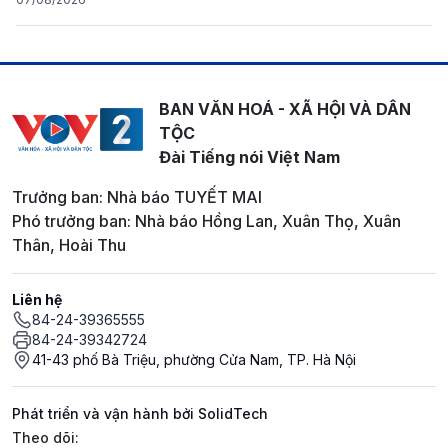
BAN VĂN HOÁ - XÃ HỘI VÀ DÂN
TỘC
Đài Tiếng nói Việt Nam
Trưởng ban: Nhà báo TUYẾT MAI
Phó trưởng ban: Nhà báo Hồng Lan, Xuân Thọ, Xuân
Thân, Hoài Thu
Liên hệ
84-24-39365555
84-24-39342724
41-43 phố Bà Triệu, phường Cửa Nam, TP. Hà Nội
Phát triển và vận hành bởi SolidTech
Mạng xã hội
Theo dõi: