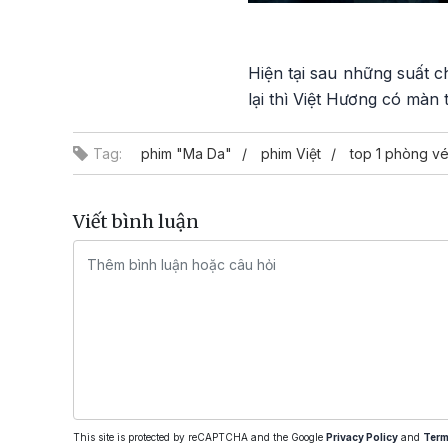
Hiện tại sau những suất 
lại thì Việt Hương có màn
Tag:
phim "Ma Da"
phim Việt
top 1 phòng v
Viết bình luận
This site is protected by reCAPTCHA and the Google
Privacy Policy
and
Term