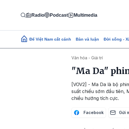
Nhảy đến nội dung
Radio
Podcast
Multimedia
Main navigation
Để Việt Nam cất cánh
Bàn và luận
Đời sống - X
Văn hóa - Giải trí
"Ma Da" phim
[VOV2] - Ma Da là bộ phim
suất chiếu sớm đầu tiên,
chiều hướng tích cực.
Facebook
Gửi 