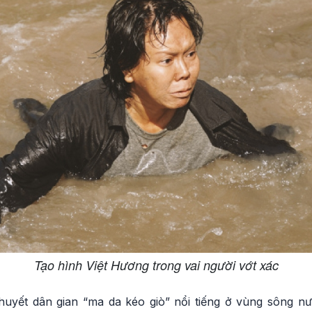
Tạo hình Việt Hương trong vai người vớt xác
huyết dân gian “ma da kéo giò” nổi tiếng ở vùng sông 