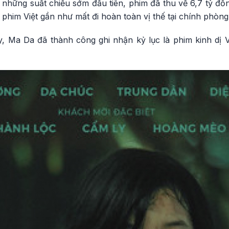
a những suất chiếu sớm đầu tiên, phim đã thu về 6,7 tỷ đồ
him Việt gần như mất đi hoàn toàn vị thế tại chính phòng
, Ma Da đã thành công ghi nhận kỷ lục là phim kinh dị