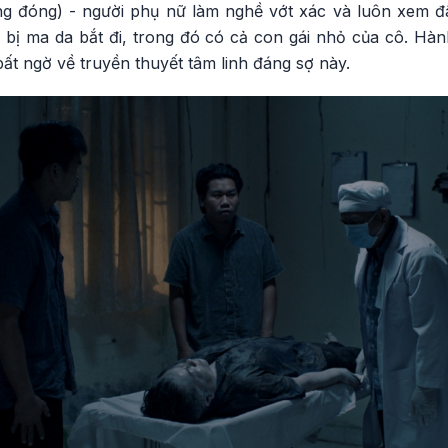
g đóng) - người phụ nữ làm nghề vớt xác và luôn xem đâ
ị ma da bắt đi, trong đó có cả con gái nhỏ của cô. Hành 
bất ngờ về truyền thuyết tâm linh đáng sợ này.