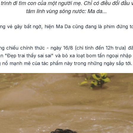
rình đi tìm con của một người mẹ. Chỉ có điều đối đầu v
tâm linh vùng sông nước: Ma da...
ng vé gây bất ngờ, hiện Ma Da cũng đang là phim đứng t
 chiếu chính thức - ngày 16/8 (chỉ tính đến 12h trưa) đã 
àn "Đẹp trai thấy sai sai" và bỏ xa loạt bom tấn ngoại nhậ
 nổ mạnh mẽ của tác phẩm này trong những ngày sắp tới.