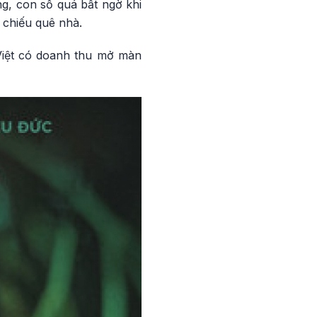
ng, con số quá bất ngờ khi
 chiếu quê nhà.
 Việt có doanh thu mở màn