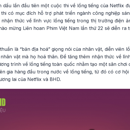
ấu lần đầu tiên một cuộc thi về lồng tiếng của Netflix đ
hi có mục đích hỗ trợ phát triển ngành công nghiệp sáng 
hận thức về lĩnh vực lồng tiếng trong thị trường điện ả
o mừng Liên hoan Phim Việt Nam lần thứ 22 sẽ diễn ra t
thuần là “bản địa hoá” giọng nói của nhân vật, diễn viên lồ
hân vật mà họ hoá thân. Để tăng thêm nhận thức về lĩnh v
ng trình về lồng tiếng toàn quốc nhằm tạo một sân chơi
n gia hàng đầu trong nước về lồng tiếng, từ đó có cơ hội
ương lai của Netflix và BHD.