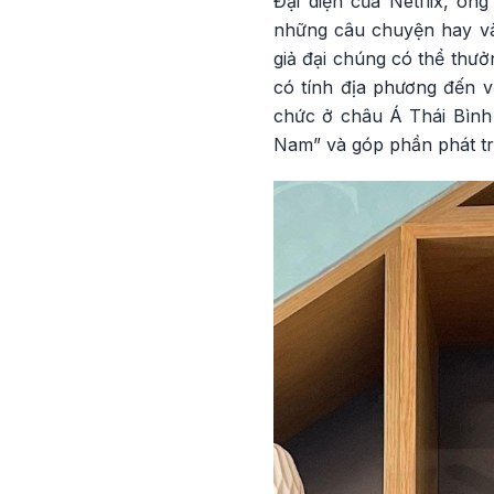
Đại diện của Netflix, ôn
những câu chuyện hay và 
giả đại chúng có thể thưở
có tính địa phương đến vớ
chức ở châu Á Thái Bình
Nam” và góp phần phát tri