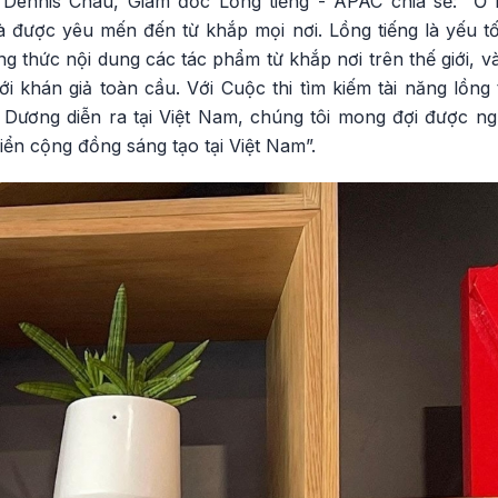
g Dennis Chau, Giám đốc Lồng tiếng - APAC chia sẻ: “Ở Ne
được yêu mến đến từ khắp mọi nơi. Lồng tiếng là yếu t
ng thức nội dung các tác phẩm từ khắp nơi trên thế giới,
i khán giả toàn cầu. Với Cuộc thi tìm kiếm tài năng lồng 
 Dương diễn ra tại Việt Nam, chúng tôi mong đợi được n
ển cộng đồng sáng tạo tại Việt Nam”.