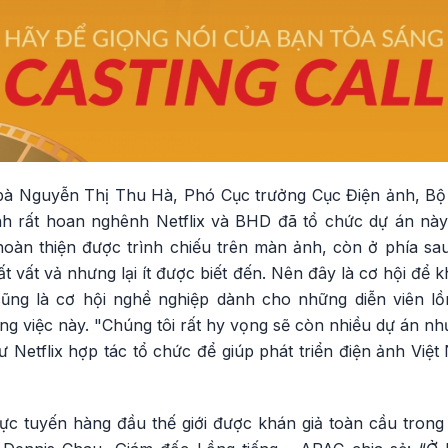
 bà Nguyễn Thị Thu Hà, Phó Cục trưởng Cục Điện ảnh, B
ảnh rất hoan nghênh Netflix và BHD đã tổ chức dự án này.
àn thiện được trình chiếu trên màn ảnh, còn ở phía sa
ất vất vả nhưng lại ít được biết đến. Nên đây là cơ hội để 
cũng là cơ hội nghề nghiệp dành cho những diễn viên l
g việc này. "Chúng tôi rất hy vọng sẽ còn nhiều dự án 
 Netflix hợp tác tổ chức để giúp phát triển điện ảnh Việ
rí trực tuyến hàng đầu thế giới được khán giả toàn cầu tron