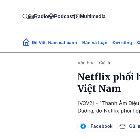
Nhảy đến nội dung
Radio
Podcast
Multimedia
Main navigation
Để Việt Nam cất cánh
Bàn và luận
Đời sống - X
Văn hóa - Giải trí
Netflix phối 
Việt Nam
[VOV2] - “Thanh Âm Diệu K
Dương, do Netflix phối hợ
Facebook
Gửi 