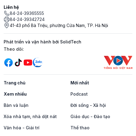
Liên hệ
84-24-39365555
84-24-39342724
41-43 phố Bà Triệu, phường Cửa Nam, TP. Hà Nội
Phát triển và vận hành bởi SolidTech
Mạng xã hội
Theo dõi:
Trang chủ
Mới nhất
Xem nhiều
Podcast
Bàn và luận
Đời sống - Xã hội
Xóa nhà tạm, nhà dột nát
Giáo dục - Đào tạo
Văn hóa - Giải trí
Thể thao