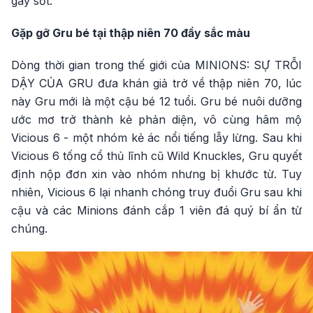
gây sốt.
Gặp gỡ Gru bé tại thập niên 70 đầy sắc màu
Dòng thời gian trong thế giới của MINIONS: SỰ TRỖI
DẬY CỦA GRU đưa khán giả trở về thập niên 70, lúc
này Gru mới là một cậu bé 12 tuổi. Gru bé nuôi dưỡng
ước mơ trở thành kẻ phản diện, vô cùng hâm mộ
Vicious 6 - một nhóm kẻ ác nổi tiếng lẫy lừng. Sau khi
Vicious 6 tống cổ thủ lĩnh cũ Wild Knuckles, Gru quyết
định nộp đơn xin vào nhóm nhưng bị khước từ. Tuy
nhiên, Vicious 6 lại nhanh chóng truy đuổi Gru sau khi
cậu và các Minions đánh cắp 1 viên đá quý bí ẩn từ
chúng.