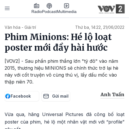
Nhảy đến nội dung
Podcast
Radio
Multimedia
Main navigation
Văn hóa - Giải trí
Thứ ba, 14:22, 21/06/2022
Phim Minions: Hé lộ loạt
poster mới đầy hài hước
[VOV2] - Sau phần phim thắng lớn "tỷ đô" vào năm
2015, thương hiệu MINIONS sẽ chính thức trở lại hè
này với cốt truyện vô cùng thú vị, lấy dấu mốc vào
thập niên 70.
Anh Tuấn
Facebook
Gửi mail
Vừa qua, hãng Universal Pictures đã công bố loạt
poster của phim, hé lộ một nhân vật mới với “profile”