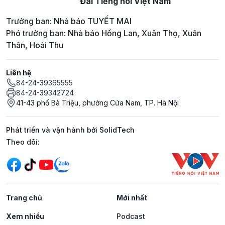
Đài Tiếng nói Việt Nam
Trưởng ban: Nhà báo TUYẾT MAI
Phó trưởng ban: Nhà báo Hồng Lan, Xuân Thọ, Xuân
Thân, Hoài Thu
Liên hệ
84-24-39365555
84-24-39342724
41-43 phố Bà Triệu, phường Cửa Nam, TP. Hà Nội
Phát triển và vận hành bởi SolidTech
Mạng xã hội
Theo dõi:
Trang chủ
Mới nhất
Xem nhiều
Podcast