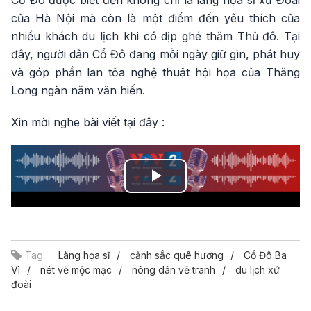
Cổ Đô được biết đến không chỉ là làng họa sĩ xứ Đoài
của Hà Nội mà còn là một điểm đến yêu thích của
nhiều khách du lịch khi có dịp ghé thăm Thủ đô. Tại
đây, người dân Cổ Đô đang mỗi ngày giữ gìn, phát huy
và góp phần lan tỏa nghệ thuật hội họa của Thăng
Long ngàn năm văn hiến.
Xin mời nghe bài viết tại đây :
Play
Video
Tag:
Làng họa sĩ
cảnh sắc quê hương
Cổ Đô Ba
Vì
nét vẽ mộc mạc
nông dân vẽ tranh
du lịch xứ
đoài