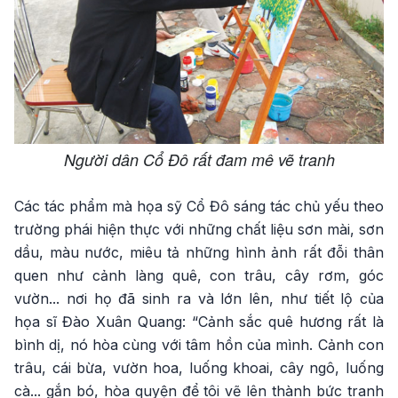
Người dân Cổ Đô rất đam mê vẽ tranh
Các tác phẩm mà họa sỹ Cổ Đô sáng tác chủ yếu theo
trường phái hiện thực với những chất liệu sơn mài, sơn
dầu, màu nước, miêu tả những hình ảnh rất đỗi thân
quen như cảnh làng quê, con trâu, cây rơm, góc
vườn... nơi họ đã sinh ra và lớn lên, như tiết lộ của
họa sĩ Đào Xuân Quang: “Cảnh sắc quê hương rất là
bình dị, nó hòa cùng với tâm hồn của mình. Cảnh con
trâu, cái bừa, vườn hoa, luống khoai, cây ngô, luống
cà... gắn bó, hòa quyện để tôi vẽ lên thành bức tranh