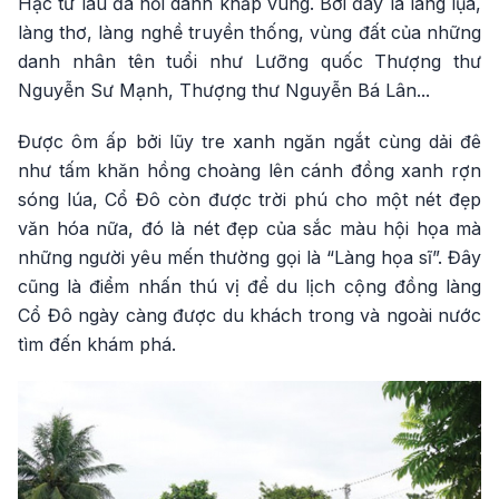
Hạc từ lâu đã nổi danh khắp vùng. Bởi đây là làng lụa,
làng thơ, làng nghề truyền thống, vùng đất của những
danh nhân tên tuổi như Lưỡng quốc Thượng thư
Nguyễn Sư Mạnh, Thượng thư Nguyễn Bá Lân...
Được ôm ấp bởi lũy tre xanh ngăn ngắt cùng dải đê
như tấm khăn hồng choàng lên cánh đồng xanh rợn
sóng lúa, Cổ Đô còn được trời phú cho một nét đẹp
văn hóa nữa, đó là nét đẹp của sắc màu hội họa mà
những người yêu mến thường gọi là “Làng họa sĩ”. Đây
cũng là điểm nhấn thú vị để du lịch cộng đồng làng
Cổ Đô ngày càng được du khách trong và ngoài nước
tìm đến khám phá.