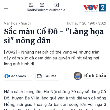
Nhảy đến nội dung
Podcast
Radio
Multimedia
Main navigation
Văn hóa - Giải trí
Thứ hai, 11:26, 19/07/2021
Sắc màu Cổ Đô - "Làng họa
sĩ" nông dân
[VOV2] - Những nét bút có thể vụng về nhưng tràn
đầy cảm xúc đã đem đến sự quyến rũ rất riêng nơi
làng quê bình dị.
Đình Châu
Facebook
Gửi mail
Nằm cách trung tâm Hà Nội chừng 70 cây số, làng Cổ
Đô, huyện Ba Vì là làng quê yên ả trải dài ven đê sông
Hồng, nơi giao thoa giữa ba con sông lớn với ngã 3