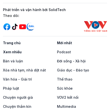
Phát triển và vận hành bởi SolidTech
Mạng xã hội
Theo dõi:
Trang chủ
Mới nhất
Xem nhiều
Podcast
Bàn và luận
Đời sống - Xã hội
Xóa nhà tạm, nhà dột nát
Giáo dục - Đào tạo
Văn hóa - Giải trí
Thể thao
Pháp luật
Sức khỏe
Chuyện người già
VOV2 kết nối
Chuyện thầm kín
Multimedia