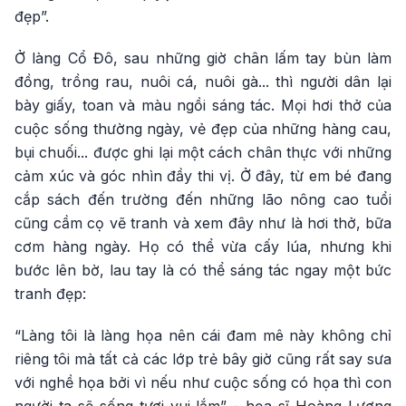
đẹp”.
Ở làng Cổ Đô, sau những giờ chân lấm tay bùn làm
đồng, trồng rau, nuôi cá, nuôi gà... thì người dân lại
bày giấy, toan và màu ngồi sáng tác. Mọi hơi thở của
cuộc sống thường ngày, vẻ đẹp của những hàng cau,
bụi chuối... được ghi lại một cách chân thực với những
cảm xúc và góc nhìn đầy thi vị. Ở đây, từ em bé đang
cắp sách đến trường đến những lão nông cao tuổi
cũng cầm cọ vẽ tranh và xem đây như là hơi thở, bữa
cơm hàng ngày. Họ có thể vừa cấy lúa, nhưng khi
bước lên bờ, lau tay là có thể sáng tác ngay một bức
tranh đẹp:
“Làng tôi là làng họa nên cái đam mê này không chỉ
riêng tôi mà tất cả các lớp trẻ bây giờ cũng rất say sưa
với nghề họa bởi vì nếu như cuộc sống có họa thì con
người ta sẽ sống tươi vui lắm” - họa sĩ Hoàng Lượng