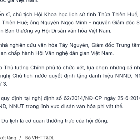
n sĩ, chủ tịch Hội Khoa học lịch sử tỉnh Thừa Thiên Hu
a Thiên Huế; ông Nguyễn Ngọc Minh - nguyên Giám đốc S
viên Ban thường vụ Hội Di sản văn hóa Việt Nam.
nhà nghiên cứu văn hóa Tây Nguyên, Giám đốc Trung tâm
an chấp hành Hội Văn nghệ dân gian Việt Nam.
p Thủ tướng Chính phủ tổ chức xét, lựa chọn những cá nhâ
nghị Chủ tịch nước quyết định tặng danh hiệu NNND, NN
ứ 3.
 quy định tại nghị định số 62/2014/NĐ-CP ngày 25-6-201
D, NNƯT trong lĩnh vực di sản văn hóa phi vật thể.
Du lịch là cơ quan thường trực của hội đồng.
xét tặng
Bộ VH-TT&DL