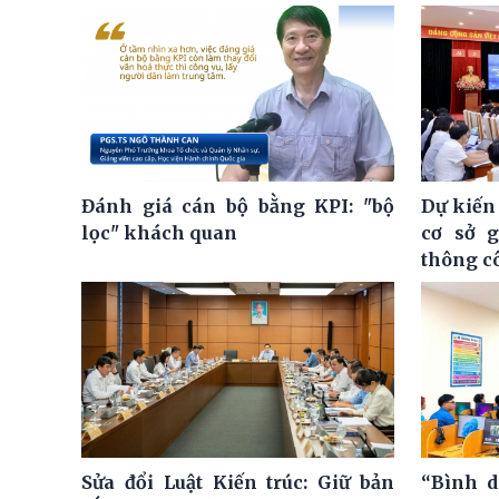
Đánh giá cán bộ bằng KPI: "bộ
Dự kiến
lọc" khách quan
cơ sở 
thông c
Sửa đổi Luật Kiến trúc: Giữ bản
“Bình d