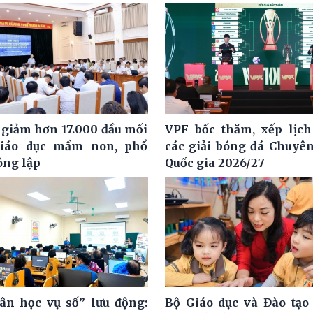
 giảm hơn 17.000 đầu mối
VPF bốc thăm, xếp lịch
giáo dục mầm non, phổ
các giải bóng đá Chuyê
ông lập
Quốc gia 2026/27
ân học vụ số” lưu động:
Bộ Giáo dục và Đào tạo