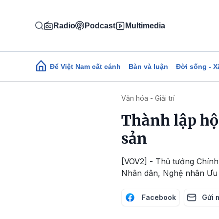
Nhảy đến nội dung
Radio
Podcast
Multimedia
Main navigation
Để Việt Nam cất cánh
Bàn và luận
Đời sống - X
Văn hóa - Giải trí
Thành lập hộ
sản
[VOV2] - Thủ tướng Chính
Nhân dân, Nghệ nhân Ưu t
Facebook
Gửi 