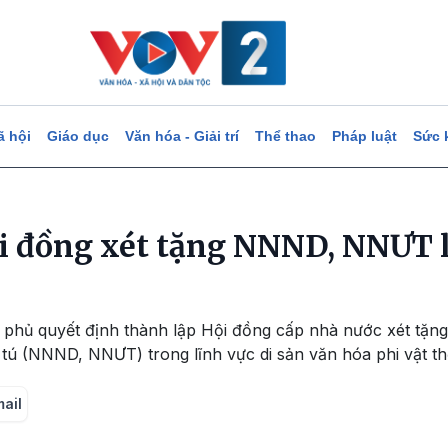
ã hội
Giáo dục
Văn hóa - Giải trí
Thể thao
Pháp luật
Sức 
i đồng xét tặng NNND, NNƯT l
 phủ quyết định thành lập Hội đồng cấp nhà nước xét tặn
ú (NNND, NNƯT) trong lĩnh vực di sản văn hóa phi vật thể
mail