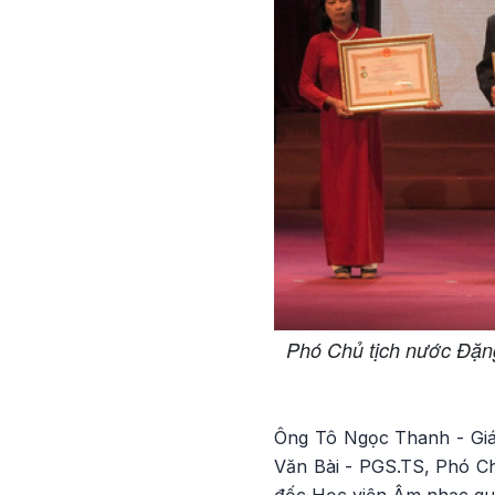
Phó Chủ tịch nước Đặn
Ông Tô Ngọc Thanh - Giáo
Văn Bài - PGS.TS, Phó Ch
đốc Học viện Âm nhạc quố