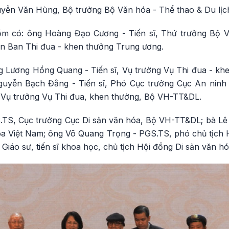
yễn Văn Hùng, Bộ trưởng Bộ Văn hóa - Thể thao & Du lịch,
gồm có: ông Hoàng Đạo Cương - Tiến sĩ, Thứ trưởng Bộ
an Ban Thi đua - khen thưởng Trung ương.
g Lương Hồng Quang - Tiến sĩ, Vụ trưởng Vụ Thi đua - k
guyễn Bạch Đằng - Tiến sĩ, Phó Cục trưởng Cục An ninh 
 Vụ trưởng Vụ Thi đua, khen thưởng, Bộ VH-TT&DL.
.TS, Cục trưởng Cục Di sản văn hóa, Bộ VH-TT&DL; bà Lê T
óa Việt Nam; ông Võ Quang Trọng - PGS.TS, phó chủ tịch H
Giáo sư, tiến sĩ khoa học, chủ tịch Hội đồng Di sản văn hó