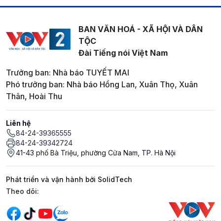
BAN VĂN HOÁ - XÃ HỘI VÀ DÂN
TỘC
Đài Tiếng nói Việt Nam
Trưởng ban: Nhà báo TUYẾT MAI
Phó trưởng ban: Nhà báo Hồng Lan, Xuân Thọ, Xuân
Thân, Hoài Thu
Liên hệ
84-24-39365555
84-24-39342724
41-43 phố Bà Triệu, phường Cửa Nam, TP. Hà Nội
Phát triển và vận hành bởi SolidTech
Mạng xã hội
Theo dõi: