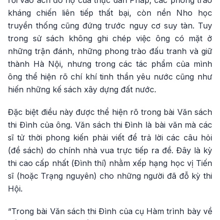
rơi vào ách đô hộ của thực dân Pháp, các phong trào
kháng chiến liên tiếp thất bại, còn nền Nho học
truyền thống cũng đứng trước nguy cơ suy tàn. Tuy
trong sử sách không ghi chép việc ông có mặt ở
những trận đánh, những phong trào đấu tranh và giữ
thành Hà Nội, nhưng trong các tác phẩm của mình
ông thể hiện rõ chí khí tinh thần yêu nước cũng như
hiến những kế sách xây dựng đất nước.
Đặc biệt điều này được thể hiện rõ trong bài Văn sách
thi Đình của ông. Văn sách thi Đình là bài văn mà các
sĩ tử thời phong kiến phải viết để trả lời các câu hỏi
(đề sách) do chính nhà vua trực tiếp ra đề
. Đây là kỳ
thi cao cấp nhất (Đình thí) nhằm xếp hạng học vị Tiến
sĩ (hoặc Trạng nguyên) cho những người đã đỗ kỳ thi
Hội.
“Trong bài Văn sách thi Đình của cụ Hàm trình bày về