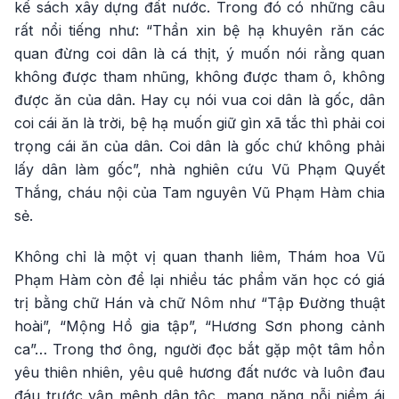
kế sách xây dựng đất nước. Trong đó có những câu
rất nổi tiếng như: “Thần xin bệ hạ khuyên răn các
quan đừng coi dân là cá thịt, ý muốn nói rằng quan
không được tham nhũng, không được tham ô, không
được ăn của dân. Hay cụ nói vua coi dân là gốc, dân
coi cái ăn là trời, bệ hạ muốn giữ gìn xã tắc thì phải coi
trọng cái ăn của dân. Coi dân là gốc chứ không phải
lấy dân làm gốc”, nhà nghiên cứu Vũ Phạm Quyết
Thắng, cháu nội của Tam nguyên Vũ Phạm Hàm chia
sẻ.
Không chỉ là một vị quan thanh liêm, Thám hoa Vũ
Phạm Hàm còn để lại nhiều tác phẩm văn học có giá
trị bằng chữ Hán và chữ Nôm như “Tập Đường thuật
hoài”, “Mộng Hồ gia tập”, “Hương Sơn phong cảnh
ca”… Trong thơ ông, người đọc bắt gặp một tâm hồn
yêu thiên nhiên, yêu quê hương đất nước và luôn đau
đáu trước vận mệnh dân tộc, mang nặng nỗi niềm ái