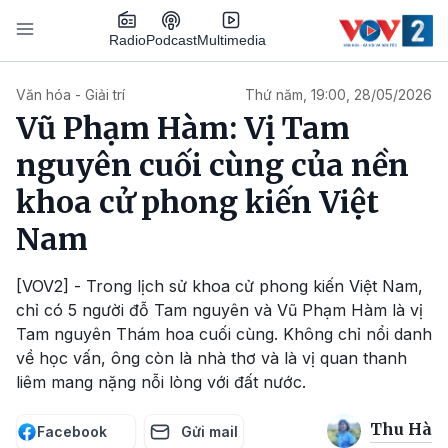
Nhảy đến nội dung
Podcast
Radio
Multimedia
Main navigation
Văn hóa - Giải trí
Thứ năm, 19:00, 28/05/2026
Vũ Phạm Hàm: Vị Tam
nguyên cuối cùng của nền
khoa cử phong kiến Việt
Nam
[VOV2] - Trong lịch sử khoa cử phong kiến Việt Nam,
chỉ có 5 người đỗ Tam nguyên và Vũ Phạm Hàm là vị
Tam nguyên Thám hoa cuối cùng. Không chỉ nổi danh
về học vấn, ông còn là nhà thơ và là vị quan thanh
liêm mang nặng nỗi lòng với đất nước.
Thu Hà
Facebook
Gửi mail