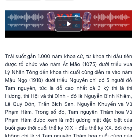
Play
Video
Trải suốt gần 1.000 năm khoa cử, từ khoa thi đầu tiên
được tổ chức vào năm Ất Mão (1075) dưới triều vua
Lý Nhân Tông đến khoa thi cuối cùng diễn ra vào năm
Mậu Ngọ (1918) dưới triều Nguyễn chỉ có 5 người đỗ
Tam nguyên, tức là đỗ cao nhất cả 3 kỳ thi là thi
Hương, thi Hội và thi Đình - đó là Nguyễn Bỉnh Khiêm,
Lê Quý Đôn, Trần Bích San, Nguyễn Khuyến và Vũ
Phạm Hàm. Trong số đó, Tam nguyên Thám hoa Vũ
Phạm Hàm được xem là một gương mặt đặc biệt của
buổi giao thời cuối thế kỷ XIX - đầu thế kỷ XX. Bởi ông
không chỉ là vị Tam nguyên Thám hoa cuối cùng của