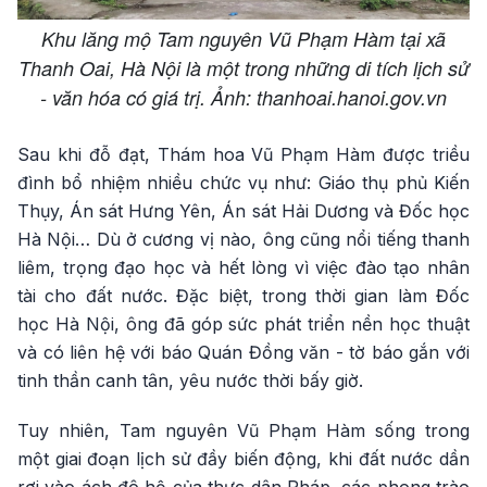
Khu lăng mộ Tam nguyên Vũ Phạm Hàm tại xã
Thanh Oai, Hà Nội là một trong những di tích lịch sử
- văn hóa có giá trị. Ảnh: thanhoai.hanoi.gov.vn
Sau khi đỗ đạt, Thám hoa Vũ Phạm Hàm được triều
đình bổ nhiệm nhiều chức vụ như: Giáo thụ phủ Kiến
Thụy, Án sát Hưng Yên, Án sát Hải Dương và Đốc học
Hà Nội… Dù ở cương vị nào, ông cũng nổi tiếng thanh
liêm, trọng đạo học và hết lòng vì việc đào tạo nhân
tài cho đất nước. Đặc biệt, trong thời gian làm Đốc
học Hà Nội, ông đã góp sức phát triển nền học thuật
và có liên hệ với báo Quán Đồng văn - tờ báo gắn với
tinh thần canh tân, yêu nước thời bấy giờ.
Tuy nhiên, Tam nguyên Vũ Phạm Hàm sống trong
một giai đoạn lịch sử đầy biến động, khi đất nước dần