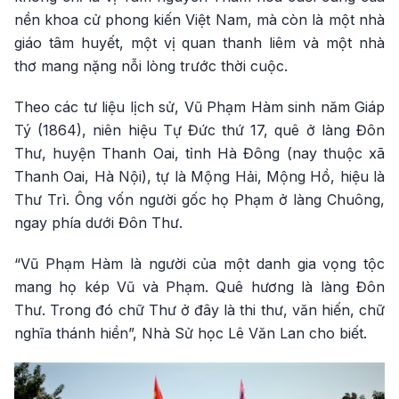
nền khoa cử phong kiến Việt Nam, mà còn là một nhà
giáo tâm huyết, một vị quan thanh liêm và một nhà
thơ mang nặng nỗi lòng trước thời cuộc.
Theo các tư liệu lịch sử, Vũ Phạm Hàm sinh năm Giáp
Tý (1864), niên hiệu Tự Đức thứ 17, quê ở làng Đôn
Thư, huyện Thanh Oai, tỉnh Hà Đông (nay thuộc xã
Thanh Oai, Hà Nội), tự là Mộng Hải, Mộng Hồ, hiệu là
Thư Trì. Ông vốn người gốc họ Phạm ở làng Chuông,
ngay phía dưới Đôn Thư.
“Vũ Phạm Hàm là người của một danh gia vọng tộc
mang họ kép Vũ và Phạm. Quê hương là làng Đôn
Thư. Trong đó chữ Thư ở đây là thi thư, văn hiến, chữ
nghĩa thánh hiền”, Nhà Sử học Lê Văn Lan cho biết.