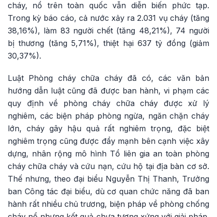
cháy, nổ trên toàn quốc vẫn diễn biến phức tạp.
Trong kỳ báo cáo, cả nước xảy ra 2.031 vụ cháy (tăng
38,16%), làm 83 người chết (tăng 48,21%), 74 người
bị thương (tăng 5,71%), thiệt hại 637 tỷ đồng (giảm
30,37%).
Luật Phòng cháy chữa cháy đã có, các văn bản
hướng dẫn luật cũng đã được ban hành, vi phạm các
quy định về phòng cháy chữa cháy được xử lý
nghiêm, các biện pháp phòng ngừa, ngăn chặn cháy
lớn, cháy gây hậu quả rất nghiêm trọng, đặc biệt
nghiêm trọng cũng được đẩy mạnh bên cạnh việc xây
dựng, nhân rộng mô hình Tổ liên gia an toàn phòng
cháy chữa cháy và cứu nạn, cứu hộ tại địa bàn cơ sở.
Thế nhưng, theo đại biểu Nguyễn Thị Thanh, Trưởng
ban Công tác đại biểu, dù cơ quan chức năng đã ban
hành rất nhiều chủ trương, biện pháp về phòng chống
cháy nổ nhưng kết quả chưa tương xứng với giải pháp.