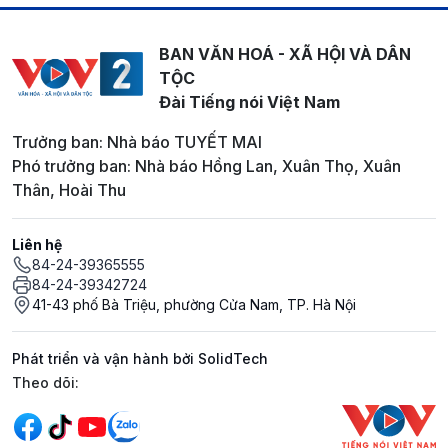
BAN VĂN HOÁ - XÃ HỘI VÀ DÂN
TỘC
Đài Tiếng nói Việt Nam
Trưởng ban: Nhà báo TUYẾT MAI
Phó trưởng ban: Nhà báo Hồng Lan, Xuân Thọ, Xuân
Thân, Hoài Thu
Liên hệ
84-24-39365555
84-24-39342724
41-43 phố Bà Triệu, phường Cửa Nam, TP. Hà Nội
Phát triển và vận hành bởi SolidTech
Mạng xã hội
Theo dõi: