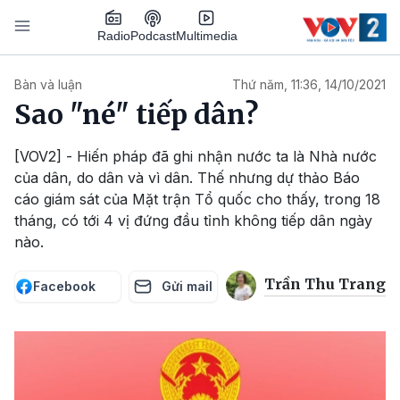
Nhảy đến nội dung
Podcast
Radio
Multimedia
Main navigation
Bàn và luận
Thứ năm, 11:36, 14/10/2021
Sao "né" tiếp dân?
[VOV2] - Hiến pháp đã ghi nhận nước ta là Nhà nước
của dân, do dân và vì dân. Thế nhưng dự thảo Báo
cáo giám sát của Mặt trận Tổ quốc cho thấy, trong 18
tháng, có tới 4 vị đứng đầu tỉnh không tiếp dân ngày
nào.
Trần Thu Trang
Facebook
Gửi mail