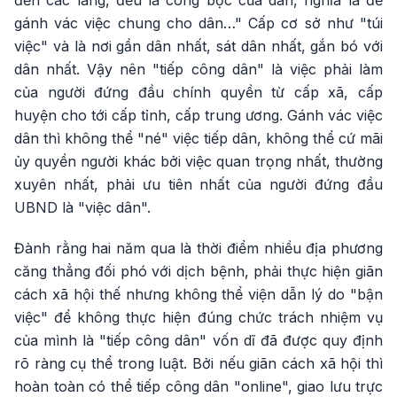
đến các làng, đều là công bộc của dân, nghĩa là để
gánh vác việc chung cho dân…" Cấp cơ sở như "túi
việc" và là nơi gần dân nhất, sát dân nhất, gắn bó với
dân nhất. Vậy nên "tiếp công dân" là việc phải làm
của người đứng đầu chính quyền từ cấp xã, cấp
huyện cho tới cấp tỉnh, cấp trung ương. Gánh vác việc
dân thì không thể "né" việc tiếp dân, không thể cứ mãi
ủy quyền người khác bởi việc quan trọng nhất, thường
xuyên nhất, phải ưu tiên nhất của người đứng đầu
UBND là "việc dân".
Đành rằng hai năm qua là thời điểm nhiều địa phương
căng thẳng đối phó với dịch bệnh, phải thực hiện giãn
cách xã hội thế nhưng không thể viện dẫn lý do "bận
việc" để không thực hiện đúng chức trách nhiệm vụ
của mình là "tiếp công dân" vốn dĩ đã được quy định
rõ ràng cụ thể trong luật. Bởi nếu giãn cách xã hội thì
hoàn toàn có thể tiếp công dân "online", giao lưu trực