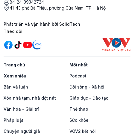
84-24-39342724
41-43 phố Bà Triệu, phường Cửa Nam, TP. Hà Nội
Phát triển và vận hành bởi SolidTech
Mạng xã hội
Theo dõi:
Trang chủ
Mới nhất
Xem nhiều
Podcast
Bàn và luận
Đời sống - Xã hội
Xóa nhà tạm, nhà dột nát
Giáo dục - Đào tạo
Văn hóa - Giải trí
Thể thao
Pháp luật
Sức khỏe
Chuyện người già
VOV2 kết nối