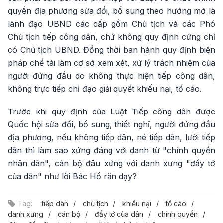
quyền địa phương sửa đổi, bổ sung theo hướng mở là
lãnh đạo UBND các cấp gồm Chủ tịch và các Phó
Chủ tịch tiếp công dân, chứ không quy định cứng chỉ
có Chủ tịch UBND. Đồng thời ban hành quy định biện
pháp chế tài làm cơ sở xem xét, xử lý trách nhiệm của
người đứng đầu do không thực hiện tiếp công dân,
không trực tiếp chỉ đạo giải quyết khiếu nại, tố cáo.
Trước khi quy định của Luật Tiếp công dân được
Quốc hội sửa đổi, bổ sung, thiết nghĩ, người đứng đầu
địa phương, nếu không tiếp dân, né tiếp dân, lười tiếp
dân thì làm sao xứng đáng với danh từ "chính quyền
nhân dân", cán bộ đâu xứng với danh xưng "đầy tớ
của dân" như lời Bác Hồ răn dạy?
Tag:
tiếp dân
chủ tịch
khiếu nại
tố cáo
danh xưng
cán bộ
đầy tớ của dân
chính quyền