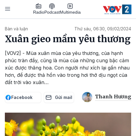
Nhảy đến nội dung
Podcast
Radio
Multimedia
Main navigation
Bàn và luận
Thứ sáu, 06:30, 09/02/2024
Xuân gieo mầm yêu thương
[VOV2] - Mùa xuân mùa của yêu thương, của hạnh
phúc tràn đầy, cũng là mùa của những cung bậc cảm
xúc được thăng hoa. Con người như xích lại gần nhau
hơn, để được thả hồn vào trong hơi thở dịu ngọt của
đất trời vào xuân…
Thanh Hương
Facebook
Gửi mail