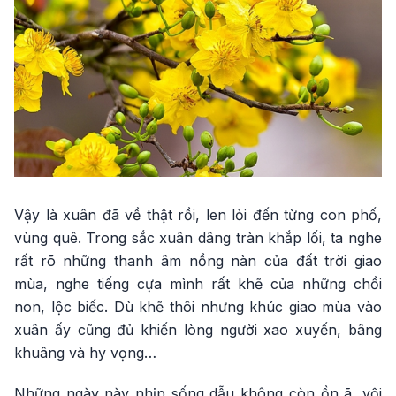
Vậy là xuân đã về thật rồi, len lỏi đến từng con phố,
vùng quê. Trong sắc xuân dâng tràn khắp lối, ta nghe
rất rõ những thanh âm nồng nàn của đất trời giao
mùa, nghe tiếng cựa mình rất khẽ của những chồi
non, lộc biếc. Dù khẽ thôi nhưng khúc giao mùa vào
xuân ấy cũng đủ khiến lòng người xao xuyến, bâng
khuâng và hy vọng…
Những ngày này nhịp sống dẫu không còn ồn ã, vội