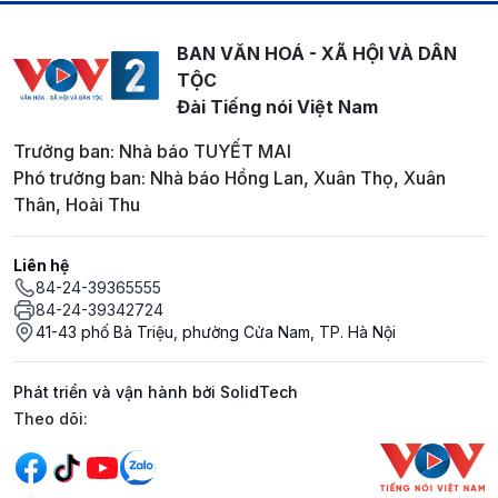
BAN VĂN HOÁ - XÃ HỘI VÀ DÂN
TỘC
Đài Tiếng nói Việt Nam
Trưởng ban: Nhà báo TUYẾT MAI
Phó trưởng ban: Nhà báo Hồng Lan, Xuân Thọ, Xuân
Thân, Hoài Thu
Liên hệ
84-24-39365555
84-24-39342724
41-43 phố Bà Triệu, phường Cửa Nam, TP. Hà Nội
Phát triển và vận hành bởi SolidTech
Mạng xã hội
Theo dõi: