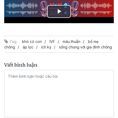
Play
Video
Tag:
khó có con
IVF
mâu thuẫn
bố mẹ
chồng
áp lực
ích kỷ
sống chung với gia đình chồng
Viết bình luận