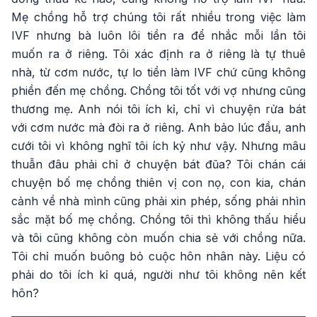
Mẹ chồng hỗ trợ chúng tôi rất nhiều trong việc làm
IVF nhưng bà luôn lôi tiền ra để nhắc mỗi lần tôi
muốn ra ở riêng. Tôi xác định ra ở riêng là tự thuê
nhà, từ cơm nước, tự lo tiền làm IVF chứ cũng không
phiền đến mẹ chồng. Chồng tôi tốt với vợ nhưng cũng
thương mẹ. Anh nói tôi ích kỉ, chỉ vì chuyện rửa bát
với cơm nước mà đòi ra ở riêng. Anh bảo lúc đầu, anh
cưới tôi vì không nghĩ tôi ích kỷ như vậy. Nhưng mâu
thuẫn đâu phải chỉ ở chuyện bát đũa? Tôi chán cái
chuyện bố mẹ chồng thiên vị con nọ, con kia, chán
cảnh về nhà mình cũng phải xin phép, sống phải nhìn
sắc mặt bố mẹ chồng. Chồng tôi thì không thấu hiểu
và tôi cũng không còn muốn chia sẻ với chồng nữa.
Tôi chỉ muốn buông bỏ cuộc hôn nhân này. Liệu có
phải do tôi ích kỉ quá, người như tôi không nên kết
hôn?