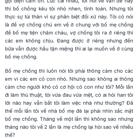
gọi điện cảm ơn. Lúc cãi nhau, tôi nói về vấn đề này
thì bố chồng kêu tôi nhỏ nhen, tính toán. Nhưng tôi
thực sự tủi thân vì sự phân biệt đối xử này. Tôi có nói
là để vợ chồng chú em về ở chung với bố mẹ chồng
để bố mẹ tiện chăm cháu, vợ chồng tôi ra ở riêng thì
các em không chịu. Đang được ở riêng nhưng đến
bữa vẫn được hầu tận miệng thì ai lại muốn về ở cùng
bố mẹ chồng.
Bố mẹ chồng thì luôn nói tôi phải thông cảm cho các
em vì các em có con nhỏ. Nhưng sao không ai thông
cảm cho người khó có cơ hội có con như tôi? Mỗi lần
đi làm thủ thuật, tôi vừa đau vừa mệt, có ai hỏi han tôi
lời nào hay vẫn bắt tôi làm việc nhà như thường? Đã
thế mỗi lần tôi về nhà bố mẹ đẻ lại phải nhìn sắc mặt
bố mẹ chồng. Tháng về một lần thì không sao nhưng
tháng nào tôi về 2 lần là mẹ chồng lại hỏi sao về nhiều
thế?