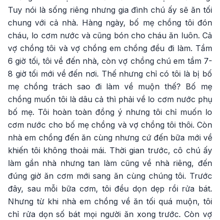
Tuy nói là sống riêng nhưng gia đình chú ấy sẽ ăn tối
chung với cả nhà. Hàng ngày, bố mẹ chồng tôi đón
cháu, lo cơm nước và cũng bón cho cháu ăn luôn. Cả
vợ chồng tôi và vợ chồng em chồng đều đi làm. Tầm
6 giờ tối, tôi về đến nhà, còn vợ chồng chú em tầm 7-
8 giờ tối mới về đến nơi. Thế nhưng chỉ có tôi là bị bố
mẹ chồng trách sao đi làm về muộn thế? Bố mẹ
chồng muốn tôi là dâu cả thì phải về lo cơm nước phụ
bố mẹ. Tôi hoàn toàn đồng ý nhưng tôi chỉ muốn lo
cơm nước cho bố mẹ chồng và vợ chồng tôi thôi. Còn
nhà em chồng đến ăn cùng nhưng cứ đến bữa mới về
khiến tôi không thoải mái. Thời gian trước, cô chú ấy
làm gần nhà nhưng tan làm cũng về nhà riêng, đến
đúng giờ ăn cơm mới sang ăn cùng chúng tôi. Trước
đây, sau mỗi bữa cơm, tôi đều dọn dẹp rồi rửa bát.
Nhưng từ khi nhà em chồng về ăn tối quá muộn, tôi
chỉ rửa dọn số bát mọi người ăn xong trước. Còn vợ