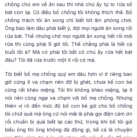
chồng chú em về ăn sau thì nhà chú ấy tự lo rửa số
bát còn lại. Có điều bố chồng tôi không thích thế. Bố
chồng trách tôi ăn xong chỉ biết tót lên phòng chơi.
Ông bảo làm dâu phải biết ý, đợi mọi người ăn xong rồi
rửa bát. Thế nhưng chờ mọi người ăn xong hết rồi mới
rửa thì cũng phải 9 giờ tối. Thế chẳng phải là hết cả
buổi tối à? Mà có phải tôi bắt cô chú ấy rửa hết bát
đâu? Tôi đã rửa trước một ít rồi cơ mà.
Tôi biết bố mẹ chồng quý em dâu hơn vì ở riêng bao
giờ cũng ít va chạm nên đỡ bị ghét, chưa kể con bé
cũng rất khéo miệng. Tôi thì không khéo miệng, lại ít
nói nên cũng ngại va chạm với bố mẹ chồng. Nhưng
thiên vị rõ đến mức độ bố con bé gửi cho bố chồng
tôi chút quà mà ông cứ nói mãi là phải gọi điện cảm ơn
rồi chuẩn bị quà biết lại các thứ, trong khi bố tôi gửi
biếu ông thì ông không đả động gì, kể cả là chuyện