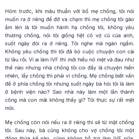
Hôm trước, khi mâu thuẫn với bố mẹ chồng, tôi nói
muốn ra ở riêng để đỡ va chạm thì mẹ chồng tôi gào
ầm lên là tôi muốn hành hạ chồng tôi, không yêu
thương chồng, nói tôi giống hệt cô vợ cũ của anh,
suốt ngày đòi ra ở riêng. Tôi nghe mà ngán ngẩm.
Không yêu chồng thì tôi đã bỏ cuộc chuyện con cái
từ lâu rồi. Vì ai làm IVF thì mới hiểu nó mệt và đau như
thế nào nhưng nhà chồng tôi coi đấy là chuyện hiển
nhiên, lấy chồng thì phải vì chồng. Mẹ chồng biết vấn
đề ở phía chồng tôi nhưng suốt ngày bà hỏi tôi là làm
ở bệnh viện nào? Sao nhà này làm một lần thành
công mà con mãi không thấy gì? Tôi thực sự rất mệt
mỏi.
Mẹ chồng còn nói nếu ra ở riêng thì sẽ từ mặt chồng
tôi. Sau này, bà cũng không cho vợ chồng tôi một
đồng thừa kế nào, cũng không hỗ trợ làm IVF nữa.