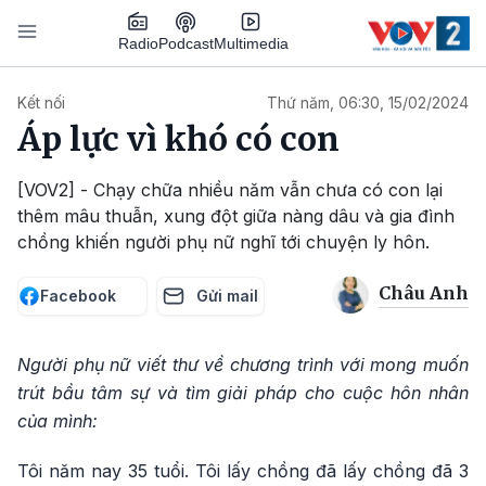
Nhảy đến nội dung
Podcast
Radio
Multimedia
Main navigation
Kết nối
Thứ năm, 06:30, 15/02/2024
Áp lực vì khó có con
[VOV2] - Chạy chữa nhiều năm vẫn chưa có con lại
thêm mâu thuẫn, xung đột giữa nàng dâu và gia đình
chồng khiến người phụ nữ nghĩ tới chuyện ly hôn.
Châu Anh
Facebook
Gửi mail
Người phụ nữ viết thư về chương trình với mong muốn
trút bầu tâm sự và tìm giải pháp cho cuộc hôn nhân
của mình:
Tôi năm nay 35 tuổi. Tôi lấy chồng đã lấy chồng đã 3