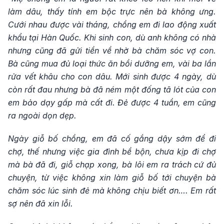
làm dâu, thấy tính em bộc trực nên bà không ưng.
Cưới nhau được vài tháng, chồng em đi lao động xuất
khẩu tại Hàn Quốc. Khi sinh con, dù anh không có nhà
nhưng cũng đã gửi tiền về nhờ bà chăm sóc vợ con.
Bà cũng mua đủ loại thức ăn bồi dưỡng em, vài ba lần
rửa vết khâu cho con dâu. Mới sinh được 4 ngày, dù
còn rất đau nhưng bà đã ném một đống tã lót của con
em bảo dạy gấp mà cất đi. Đẻ được 4 tuần, em cũng
ra ngoài dọn dẹp.
Ngày giỗ bố chồng, em đã cố gắng dậy sớm để đi
chợ, thế nhưng việc gia đình bề bộn, chưa kịp đi chợ
mà bà đã đi, giỗ chạp xong, bà lôi em ra trách cứ đủ
chuyện, từ việc không xin làm giỗ bố tới chuyện bà
chăm sóc lúc sinh đẻ mà không chịu biết ơn…. Em rất
sợ nên đã xin lỗi.