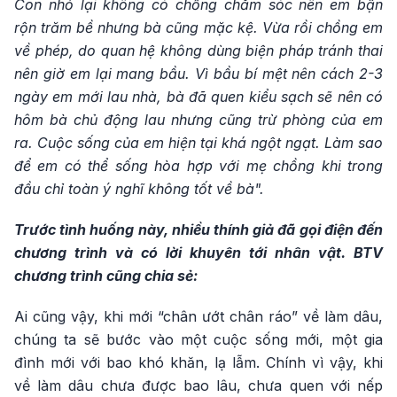
Con nhỏ lại không có chồng chăm sóc nên em bận
rộn trăm bề nhưng bà cũng mặc kệ. Vừa rồi chồng em
về phép, do quan hệ không dùng biện pháp tránh thai
nên giờ em lại mang bầu. Vì bầu bí mệt nên cách 2-3
ngày em mới lau nhà, bà đã quen kiểu sạch sẽ nên có
hôm bà chủ động lau nhưng cũng trừ phòng của em
ra. Cuộc sống của em hiện tại khá ngột ngạt. Làm sao
để em có thể sống hòa hợp với mẹ chồng khi trong
đầu chỉ toàn ý nghĩ không tốt về bà".
Trước tình huống này, nhiều thính giả đã gọi điện đến
chương trình và có lời khuyên tới nhân vật. BTV
chương trình cũng chia sẻ:
Ai cũng vậy, khi mới “chân ướt chân ráo” về làm dâu,
chúng ta sẽ bước vào một cuộc sống mới, một gia
đình mới với bao khó khăn, lạ lẫm. Chính vì vậy, khi
về làm dâu chưa được bao lâu, chưa quen với nếp