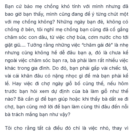
Bạn cứ bảo mẹ chồng khó tính với mình nhưng đã
bao giờ bạn thấy, mình cũng đang để ý từng chút một
với mẹ chồng không? Những ngày bạn đẻ, không có
chồng ở bên, tôi nghĩ mẹ chồng bạn cũng đã cố gắng
chăm sóc con dâu, từ việc chợ búa, cơm nước cho tới
giặt giũ…. Tưởng rằng những việc “chăm gái đẻ” là nhẹ
nhưng cũng không hề dễ đâu bạn ạ, đó là chưa kể
ngoài việc chăm sóc bạn ra, bà phải làm rất nhiều việc
khác trong gia đình. Do đó, bạn phải gấp vài chiếc tã,
vài cái khăn đâu có nặng nhọc gì để mà bạn phải kể
lể. Hay việc đi chợ ngày giỗ bố cũng thế, nếu hôm
trước bạn hỏi xem dự định của bà làm giỗ như thế
nào? Bà cần gì để bạn giúp hoặc khi thấy bà dắt xe đi
chợ, bạn cũng mở lời để bạn làm cùng thì đâu đến nỗi
bà trách mắng bạn như vậy?
Tôi cho rằng tất cả điều đó chỉ là việc nhỏ, thay vì