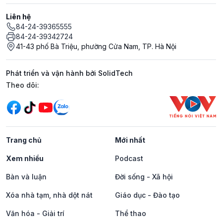
Liên hệ
84-24-39365555
84-24-39342724
41-43 phố Bà Triệu, phường Cửa Nam, TP. Hà Nội
Phát triển và vận hành bởi SolidTech
Mạng xã hội
Theo dõi:
Trang chủ
Mới nhất
Xem nhiều
Podcast
Bàn và luận
Đời sống - Xã hội
Xóa nhà tạm, nhà dột nát
Giáo dục - Đào tạo
Văn hóa - Giải trí
Thể thao