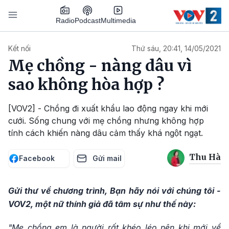
Nhảy đến nội dung
Podcast
Radio
Multimedia
Main navigation
Kết nối
Thứ sáu, 20:41, 14/05/2021
Mẹ chồng - nàng dâu vì
sao không hòa hợp ?
[VOV2] - Chồng đi xuất khẩu lao động ngay khi mới
cưới. Sống chung với mẹ chồng nhưng không hợp
tính cách khiến nàng dâu cảm thấy khá ngột ngạt.
Thu Hà
Facebook
Gửi mail
Gửi thư về chương trình, Bạn hãy nói với chúng tôi -
VOV2,
một nữ thính giả đã tâm sự như thế này:
"Mẹ chồng em là người rất khéo léo nên khi mới về