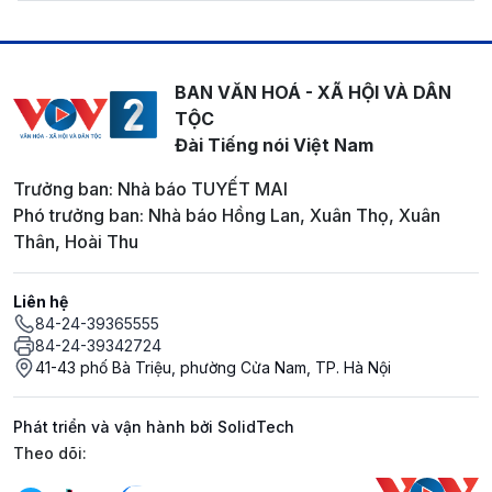
BAN VĂN HOÁ - XÃ HỘI VÀ DÂN
TỘC
Đài Tiếng nói Việt Nam
Trưởng ban: Nhà báo TUYẾT MAI
Phó trưởng ban: Nhà báo Hồng Lan, Xuân Thọ, Xuân
Thân, Hoài Thu
Liên hệ
84-24-39365555
84-24-39342724
41-43 phố Bà Triệu, phường Cửa Nam, TP. Hà Nội
Phát triển và vận hành bởi SolidTech
Mạng xã hội
Theo dõi: