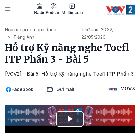
Nhảy đến nội dung
Podcast
Radio
Multimedia
Main navigation
Học ngoại ngữ qua Radio
Thứ sáu, 20:32,
Tiếng Anh
22/05/2026
Hỗ trợ Kỹ năng nghe Toefl
ITP Phần 3 - Bài 5
[VOV2] - Bài 5: Hỗ trợ Kỹ năng nghe Toefl ITP Phần 3
VOV2
Facebook
Gửi mail
Play