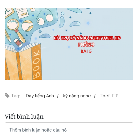
Video
Tag:
Dạy tiếng Anh
kỹ năng nghe
Toefl ITP
Viết bình luận