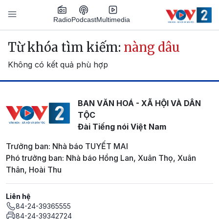
Nhảy đến nội dung
Podcast
Radio
Multimedia
Main navigation
Từ khóa tìm kiếm:
nàng dâu
Không có kết quả phù hợp
BAN VĂN HOÁ - XÃ HỘI VÀ DÂN
TỘC
Đài Tiếng nói Việt Nam
Trưởng ban: Nhà báo TUYẾT MAI
Phó trưởng ban: Nhà báo Hồng Lan, Xuân Thọ, Xuân
Thân, Hoài Thu
Liên hệ
84-24-39365555
84-24-39342724