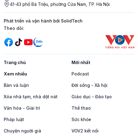
41-43 phố Bà Triệu, phường Cửa Nam, TP. Hà Nội
Phát triển và vận hành bởi SolidTech
Mạng xã hội
Theo dõi:
Trang chủ
Mới nhất
Xem nhiều
Podcast
Bàn và luận
Đời sống - Xã hội
Xóa nhà tạm, nhà dột nát
Giáo dục - Đào tạo
Văn hóa - Giải trí
Thể thao
Pháp luật
Sức khỏe
Chuyện người già
VOV2 kết nối