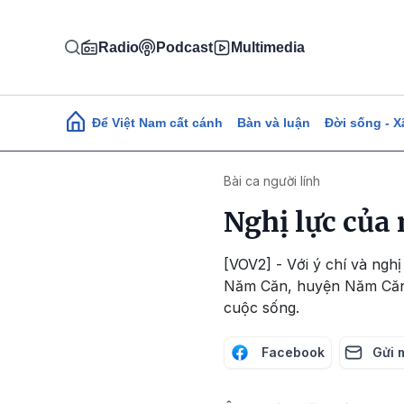
Nhảy đến nội dung
Radio
Podcast
Multimedia
Main navigation
Để Việt Nam cất cánh
Bàn và luận
Đời sống - X
Bài ca người lính
Nghị lực của 
[VOV2] - Với ý chí và ngh
Năm Căn, huyện Năm Căn (
cuộc sống.
Facebook
Gửi 