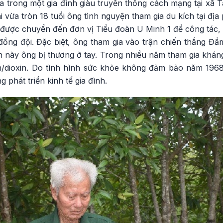
a trong một gia đình giàu truyền thống cách mạng tại xã 
 vừa tròn 18 tuổi ông tình nguyện tham gia du kích tại đị
được chuyển đến đơn vị Tiểu đoàn U Minh 1 để công tác, t
đồng đội. Đặc biệt, ông tham gia vào trận chiến thắng Đầ
h này ông bị thương ở tay. Trong nhiều năm tham gia khán
m/dioxin. Do tình hình sức khỏe không đảm bảo năm 1968
 phát triển kinh tế gia đình.