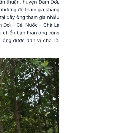
Tân thuận, huyện Đầm Dơi,
a phương để tham gia kháng
ại đây ông tham gia nhiều
m Dơi – Cái Nước – Chà Là
g chiến bản thân ông cũng
 ông được đơn vị cho rời