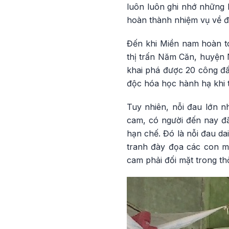
luôn luôn ghi nhớ những l
hoàn thành nhiệm vụ về đị
Đến khi Miền nam hoàn to
thị trấn Năm Căn, huyện N
khai phá được 20 công đất
độc hóa học hành hạ khi tr
Tuy nhiên, nỗi đau lớn n
cam, có người đến nay đã
hạn chế. Đó là nỗi đau dai
tranh đày đọa các con m
cam phải đối mặt trong thờ