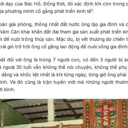
ời dạy của Bác Hồ. Đồng thời, tôi xác định khi còn trong
a phương mình cố gắng phát triển kinh tế”.
àn giải phóng, thống nhất đất nước ông lập gia đình v
ăm Căn khai khẩn đất đai tham gia sản xuất phát triển kin
 để nuôi trồng thủy sản. Mặc dù, bị vết thương do chiến 
ái gió trở trời ông cố gắng lao động để nuôi sống gia đình
hất đối với ông là trong 7 người con, có đến 3 người bị 
 ngoài 30 tuổi vẫn không thể nói chuyện, không thể phụ g
 dẳng và khốc liệt nhất là khi từng ngày, từng giờ ông phả
ình. Và đó cũng là trận tuyến mới mà những người thươn
i bình.