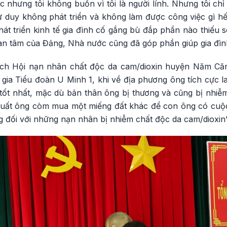
 nhưng tôi không buồn vì tôi là người lính. Nhưng tôi ch
tư duy không phát triển và không làm được công việc gì hết
át triển kinh tế gia đình cố gắng bù đắp phần nào thiếu 
 tâm của Đảng, Nhà nước cũng đã góp phần giúp gia đình t
ịch Hội nạn nhân chất độc da cam/dioxin huyện Năm Căn
gia Tiểu đoàn U Minh 1, khi về địa phương ông tích cực 
tốt nhất, mặc dù bản thân ông bị thương và cũng bị nhiễ
uất ông còm mua một miếng đất khác để con ông có cuộc
g đối với những nạn nhân bị nhiễm chất độc da cam/dioxin”