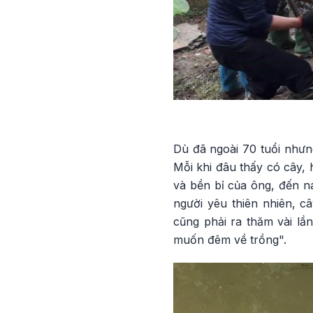
Dù đã ngoài 70 tuổi nhưn
Mỗi khi đâu thấy có cây,
và bền bỉ của ông, đến n
người yêu thiên nhiên, c
cũng phải ra thăm vài lần
muốn đêm về trồng".