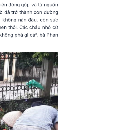
viên đóng góp và từ nguồn
iờ đã trở thành con đường
m, không nản đâu, còn sức
khen thôi. Các cháu nhỏ cứ
 không phá gì cả”, bà Phan