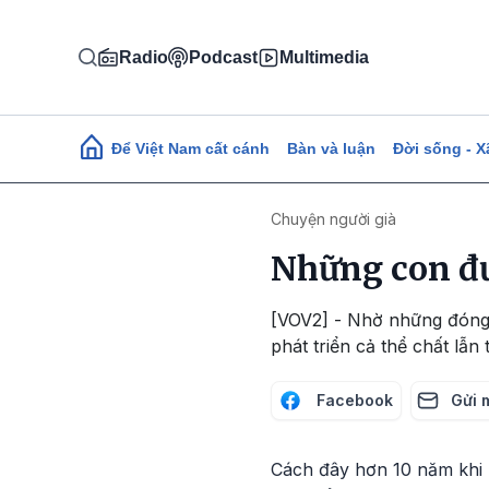
Nhảy đến nội dung
Radio
Podcast
Multimedia
Main navigation
Để Việt Nam cất cánh
Bàn và luận
Đời sống - X
Chuyện người già
Những con đ
[VOV2] - Nhờ những đóng 
phát triển cả thể chất lẫn 
Facebook
Gửi 
Cách đây hơn 10 năm khi 