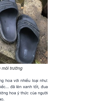
h môi trường
 hoa với nhiều loại như:
biếc… đã lên xanh tốt, đua
ường hoa ý thức của người
ao.