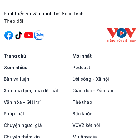
Phát triển và vận hành bởi SolidTech
Mạng xã hội
Theo dõi:
Trang chủ
Mới nhất
Xem nhiều
Podcast
Bàn và luận
Đời sống - Xã hội
Xóa nhà tạm, nhà dột nát
Giáo dục - Đào tạo
Văn hóa - Giải trí
Thể thao
Pháp luật
Sức khỏe
Chuyện người già
VOV2 kết nối
Chuyện thầm kín
Multimedia