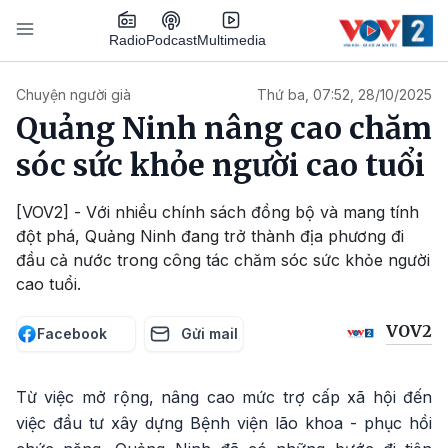
Nhảy đến nội dung
Podcast
Radio
Multimedia
Main navigation
Chuyện người già
Thứ ba, 07:52, 28/10/2025
Quảng Ninh nâng cao chăm
sóc sức khỏe người cao tuổi
[VOV2] - Với nhiều chính sách đồng bộ và mang tính
đột phá, Quảng Ninh đang trở thành địa phương đi
đầu cả nước trong công tác chăm sóc sức khỏe người
cao tuổi.
VOV2
Facebook
Gửi mail
Từ việc mở rộng, nâng cao mức trợ cấp xã hội đến
việc đầu tư xây dựng Bệnh viện lão khoa - phục hồi