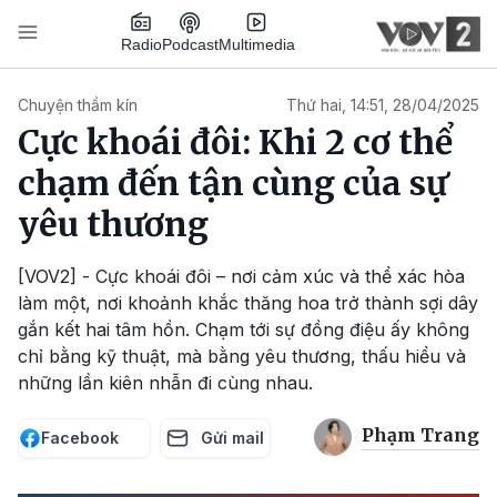
Nhảy đến nội dung
Podcast
Radio
Multimedia
Main navigation
Chuyện thầm kín
Thứ hai, 14:51, 28/04/2025
Cực khoái đôi: Khi 2 cơ thể
chạm đến tận cùng của sự
yêu thương
[VOV2] - Cực khoái đôi – nơi cảm xúc và thể xác hòa
làm một, nơi khoảnh khắc thăng hoa trở thành sợi dây
gắn kết hai tâm hồn. Chạm tới sự đồng điệu ấy không
chỉ bằng kỹ thuật, mà bằng yêu thương, thấu hiểu và
những lần kiên nhẫn đi cùng nhau.
Phạm Trang
Facebook
Gửi mail