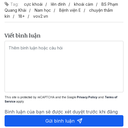
Tag:
cực khoái
lên đỉnh
khoái cảm
BS Phạm
Quang Khải
Nam học
Bệnh viện E
chuyện thầm
kín
18+
vov2.vn
Viết bình luận
This site is protected by reCAPTCHA and the Google
Privacy Policy
and
Terms of
Service
apply.
Bình luận của bạn sẽ được xét duyệt trước khi đăng
Gửi bình luận