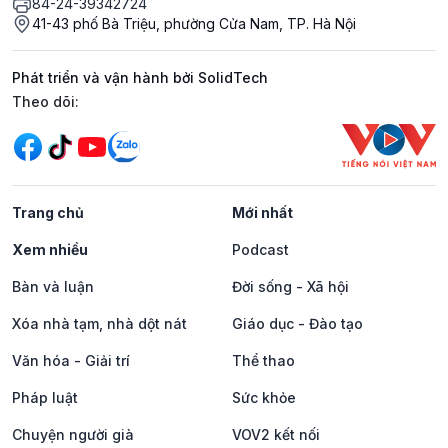
84-24-39342724
41-43 phố Bà Triệu, phường Cửa Nam, TP. Hà Nội
Phát triển và vận hành bởi SolidTech
Mạng xã hội
Theo dõi:
Trang chủ
Mới nhất
Xem nhiều
Podcast
Bàn và luận
Đời sống - Xã hội
Xóa nhà tạm, nhà dột nát
Giáo dục - Đào tạo
Văn hóa - Giải trí
Thể thao
Pháp luật
Sức khỏe
Chuyện người già
VOV2 kết nối