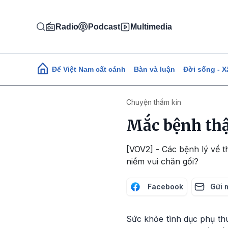
Nhảy đến nội dung
Radio
Podcast
Multimedia
Main navigation
Để Việt Nam cất cánh
Bàn và luận
Đời sống - X
Chuyện thầm kín
Mắc bệnh thậ
[VOV2] - Các bệnh lý về 
niềm vui chăn gối?
Facebook
Gửi 
Sức khỏe tình dục phụ thu