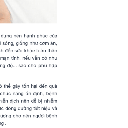
y dựng nên hạnh phúc của
ời sống, giống như cơm ăn,
nh đến sức khỏe toàn thân
n mạn tính, nếu vẫn có nhu
cường độ… sao cho phù hợp
ó thể gây tổn hại đến quả
 chức năng ổn định, bệnh
miễn dịch nên dễ bị nhiễm
c dòng đường tiết niệu và
thương cho nên người bệnh
g .