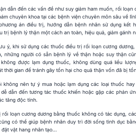
ận dẫn đến các vấn đề như suy giảm ham muốn, rối loạn c
khám chuyên khoa tại các bệnh viện chuyên môn sâu về lĩn
phương án điều trị, hướng dẫn bệnh nhân sử dụng kết hợ
 trị bệnh lý thận một cách an toàn, hiệu quả, giảm gánh 
 ý, khi sử dụng các thuốc điều trị rối loạn cương dương,
, những người có sẵn bệnh lý về thận hoặc suy thận cũn
 không được lạm dụng thuốc, không dùng quá liều lượng 
 thời gian để tránh gây tổn hại cho quả thận vốn đã bị tổ
ối không nên tự ý mua hoặc lạm dụng các loại thuốc ha
t dễ dẫn đến tương tác thuốc khiến hoặc gặp các phản ứng
c tăng độc tính.
rị rối loạn cương dương bằng thuốc không có tác dụng, c
 cũng có thể giúp bệnh nhân duy trì đời sống tình dục bằ
 đặt vật hang nhân tạo…