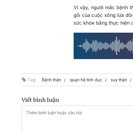
Vì vậy, người mắc bệnh t
gối của cuộc sống lứa đôi
sức khỏe bằng thực hiện c
Tag:
Bệnh thận
quạn hệ tình dục
suy thận
Viết bình luận