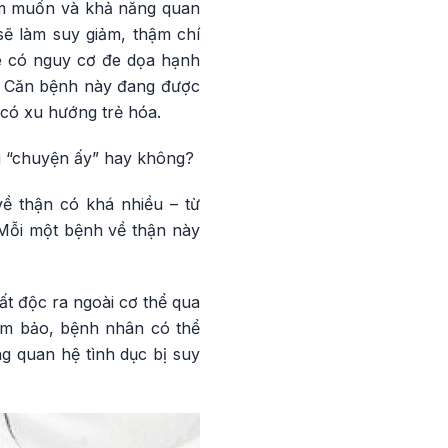
ham muốn và khả năng quan
sẽ làm suy giảm, thậm chí
ỏe có nguy cơ đe dọa hạnh
h. Căn bệnh này đang được
 có xu hướng trẻ hóa.
ng “chuyện ấy” hay không?
ề thận có khá nhiều – từ
 Mỗi một bệnh về thận này
ất độc ra ngoài cơ thể qua
đảm bảo, bệnh nhân có thể
ng quan hệ tình dục bị suy