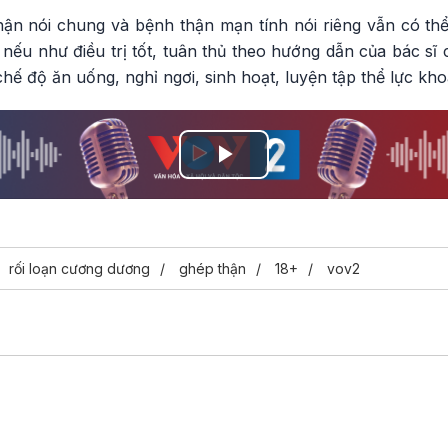
hận nói chung và bệnh thận mạn tính nói riêng vẫn có th
 nếu như điều trị tốt, tuân thủ theo hướng dẫn của bác sĩ
hế độ ăn uống, nghỉ ngơi, sinh hoạt, luyện tập thể lực kho
Play
Video
rối loạn cương dương
ghép thận
18+
vov2