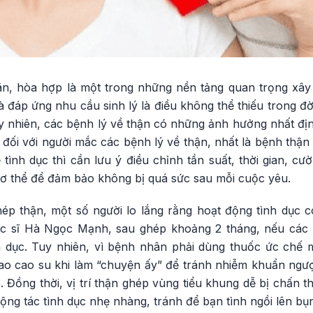
mãn, hòa hợp là một trong những nền tảng quan trọng xâ
Và đáp ứng nhu cầu sinh lý là điều không thể thiếu trong đ
 nhiên, các bệnh lý về thận có những ảnh hưởng nhất đị
 đối với người mắc các bệnh lý về thận, nhất là bệnh thậ
tình dục thì cần lưu ý điều chỉnh tần suất, thời gian, 
cơ thể để đảm bảo không bị quá sức sau mỗi cuộc yêu.
ép thận, một số người lo lắng rằng hoạt động tình dục c
c sĩ Hà Ngọc Mạnh, sau ghép khoảng 2 tháng, nếu các
 dục. Tuy nhiên, vì bệnh nhân phải dùng thuốc ức chế 
ao cao su khi làm “chuyện ấy” để tránh nhiễm khuẩn ngượ
 Đồng thời, vị trí thận ghép vùng tiểu khung dễ bị chấn 
ộng tác tình dục nhẹ nhàng, tránh để bạn tình ngồi lên bụn