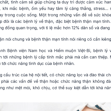
 chất, tình cảm sẽ giúp chúng ta duy trì được cảm xúc 
ại, khi mắc bệnh, ốm yếu hay tâm lý căng thẳng, stress… 
c này trong cuộc sống. Một trong những vấn đề về sức kh
p đôi là các bệnh lý về thận, đặc biệt bệnh thận mạn tín
ng đồng quan trọng, với tỉ lệ mắc hơn 12% dân số và đang
hận nói chung và bệnh thận mạn tính nói riêng có cần kiê
h Bệnh viện Nam học và Hiếm muộn Việt-Bỉ, bệnh lý v
 tới những bệnh lý cấp tính mắc phải mà cần can thiệp.
 tới chức năng tình dục của bệnh nhân.
 cấu trúc của hệ nội tiết, có chức năng lọc và đào thải ch
ặp phải các vấn đề về thận hoặc chức năng thận không 
ng như mệt mỏi, khó chịu, cơ thể suy kiệt dẫn tới khả nă