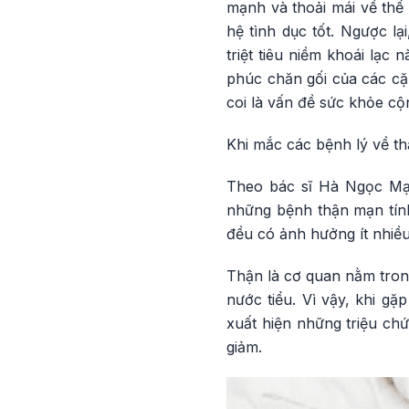
mạnh và thoải mái về thể
hệ tình dục tốt. Ngược l
triệt tiêu niềm khoái lạ
phúc chăn gối của các cặ
coi là vấn đề sức khỏe cộ
Khi mắc các bệnh lý về t
Theo bác sĩ Hà Ngọc Mạn
những bệnh thận mạn tính
đều có ảnh hưởng ít nhiều
Thận là cơ quan nằm trong
nước tiểu. Vì vậy, khi g
xuất hiện những triệu chứ
giảm.