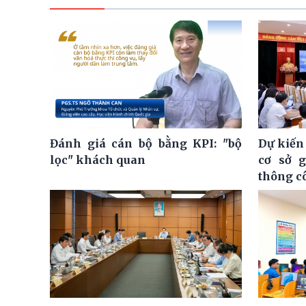
Đánh giá cán bộ bằng KPI: "bộ
Dự kiến
lọc" khách quan
cơ sở 
thông c