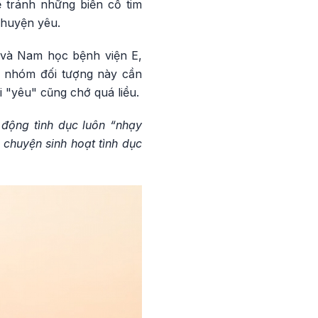
ể tránh những biến cố tim
chuyện yêu.
 và Nam học bệnh viện E,
ở nhóm đối tượng này cần
 "yêu" cũng chớ quá liều.
động tình dục luôn “nhạy
chuyện sinh hoạt tình dục