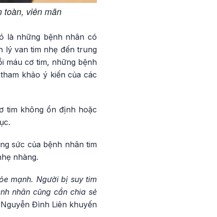
n toàn, viên mãn
Đó là những bệnh nhân có
 lý van tim nhẹ đến trung
ồi máu cơ tim, những bệnh
 tham khảo ý kiến của các
cơ tim không ổn định hoặc
ục.
ắng sức của bệnh nhân tim
nhẹ nhàng.
ỏe mạnh. Người bị suy tim
nh nhân cũng cần chia sẻ
 Nguyễn Đình Liên khuyến