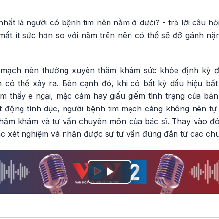
nhất là người có bệnh tim nên nằm ở dưới? - trả lời câu hỏi
 mất ít sức hơn so với nằm trên nên có thể sẽ đỡ gánh n
m mạch nên thường xuyên thăm khám sức khỏe định kỳ đ
 có thể xảy ra. Bên cạnh đó, khi có bất kỳ dấu hiệu bấ
 thấy e ngại, mặc cảm hay giấu giếm tình trạng của bản t
t động tình dục, người bệnh tim mạch càng không nên tự
thăm khám và tư vấn chuyên môn của bác sĩ. Thay vào đ
các xét nghiệm và nhận được sự tư vấn đúng đắn từ các chu
Play
Video