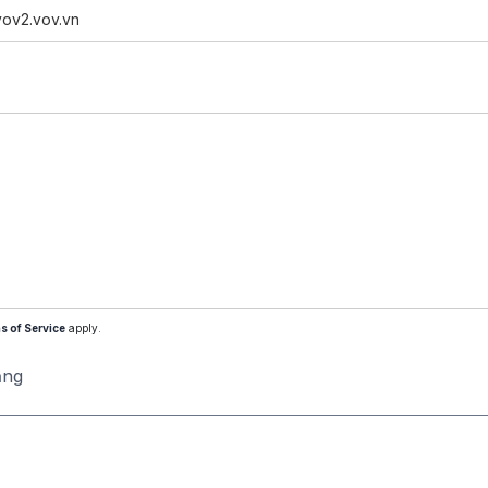
vov2.vov.vn
s of Service
apply.
ăng