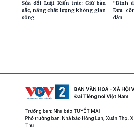
Sửa đổi Luật Kiến trúc: Giữ bản
“Bình d
sắc, nâng chất lượng không gian
Đưa cô
sống
dân
BAN VĂN HOÁ - XÃ HỘI 
Đài Tiếng nói Việt Nam
Trưởng ban: Nhà báo TUYẾT MAI
Phó trưởng ban: Nhà báo Hồng Lan, Xuân Thọ, X
Thu