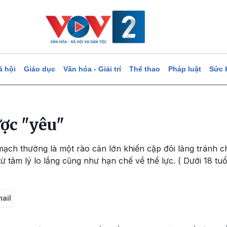
ã hội
Giáo dục
Văn hóa - Giải trí
Thể thao
Pháp luật
Sức 
ược "yêu"
mạch thường là một rào cản lớn khiến cặp đôi lảng tránh 
từ tâm lý lo lắng cũng như hạn chế về thể lực. ( Dưới 18 tu
mail