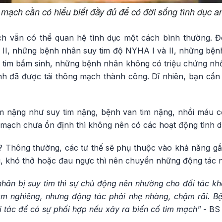
mạch cần có hiểu biết đầy đủ để có đời sống tình dục a
h vẫn có thể quan hệ tình dục một cách bình thường. 
 II, những bệnh nhân suy tim độ NYHA I và II, những bệnh
 tim bẩm sinh, những bệnh nhân không có triệu chứng nh
h đã được tái thông mạch thành công. Dĩ nhiên, bạn cần
im nặng như suy tim nặng, bệnh van tim nặng, nhồi máu 
m mạch chưa ổn định thì không nên có các hoạt động tình d
 Thông thường, các tư thế sẽ phụ thuộc vào khả năng g
, khó thở hoặc đau ngực thì nên chuyển những động tác 
hân bị suy tim thì sự chủ động nên nhường cho đối tác kh
m nghiêng, nhưng động tác phải nhẹ nhàng, chậm rãi. Bệ
ối tác để có sự phối hợp nếu xảy ra biến cố tim mạch"
- BS