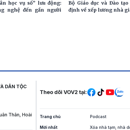
ân học vụ số” lưu động:
Bộ Giáo dục và Đào tạo
ng nghệ đến gần người
định về xếp lương nhà g
Mạng xã hội
VÀ DÂN TỘC
Theo dõi VOV2 tại:
uân Thân, Hoài
Trang chủ
Podcast
Mới nhất
Xóa nhà tạm, nhà d