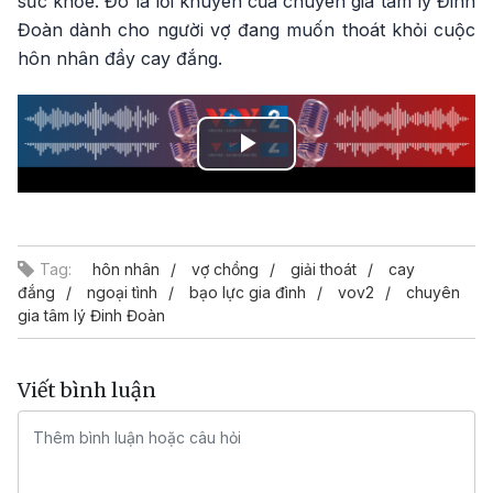
sức khỏe. Đó là lời khuyên của chuyên gia tâm lý Đinh
Đoàn dành cho người vợ đang muốn thoát khỏi cuộc
hôn nhân đầy cay đắng.
Play
Video
Tag:
hôn nhân
vợ chồng
giải thoát
cay
đắng
ngoại tình
bạo lực gia đình
vov2
chuyên
gia tâm lý Đinh Đoàn
Viết bình luận