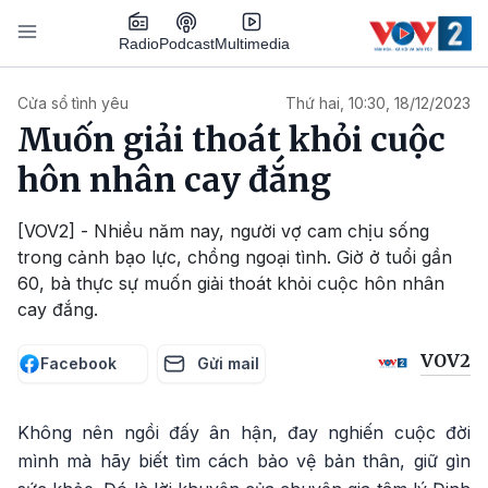
Nhảy đến nội dung
Podcast
Radio
Multimedia
Main navigation
Cửa sổ tình yêu
Thứ hai, 10:30, 18/12/2023
Muốn giải thoát khỏi cuộc
hôn nhân cay đắng
[VOV2] - Nhiều năm nay, người vợ cam chịu sống
trong cảnh bạo lực, chồng ngoại tình. Giờ ở tuổi gần
60, bà thực sự muốn giải thoát khỏi cuộc hôn nhân
cay đắng.
VOV2
Facebook
Gửi mail
Không nên ngồi đấy ân hận, đay nghiến cuộc đời
mình mà hãy biết tìm cách bảo vệ bản thân, giữ gìn