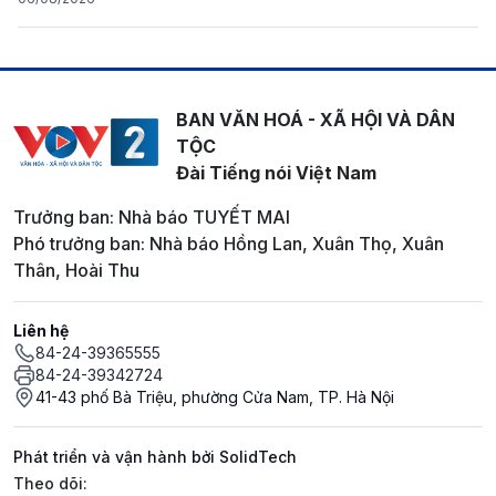
BAN VĂN HOÁ - XÃ HỘI VÀ DÂN
TỘC
Đài Tiếng nói Việt Nam
Trưởng ban: Nhà báo TUYẾT MAI
Phó trưởng ban: Nhà báo Hồng Lan, Xuân Thọ, Xuân
Thân, Hoài Thu
Liên hệ
84-24-39365555
84-24-39342724
41-43 phố Bà Triệu, phường Cửa Nam, TP. Hà Nội
Phát triển và vận hành bởi SolidTech
Mạng xã hội
Theo dõi: