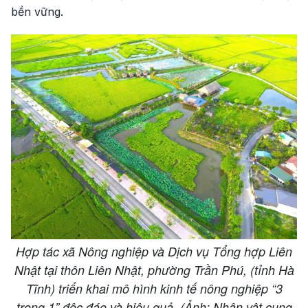
bền vững.
Hợp tác xã Nông nghiệp và Dịch vụ Tổng hợp Liên
Nhật tại thôn Liên Nhật, phường Trần Phú, (tỉnh Hà
Tĩnh) triển khai mô hình kinh tế nông nghiệp “3
trong 1” độc đáo và hiệu quả. (Ảnh: Nhân vật cung