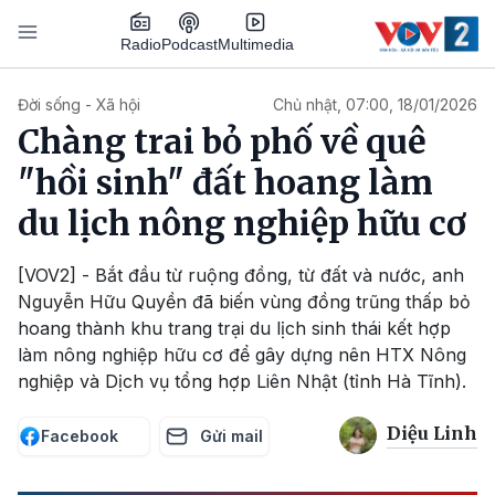
Nhảy đến nội dung
Podcast
Radio
Multimedia
Main navigation
Đời sống - Xã hội
Chủ nhật, 07:00, 18/01/2026
Chàng trai bỏ phố về quê
"hồi sinh" đất hoang làm
du lịch nông nghiệp hữu cơ
[VOV2] - Bắt đầu từ ruộng đồng, từ đất và nước, anh
Nguyễn Hữu Quyền đã biến vùng đồng trũng thấp bỏ
hoang thành khu trang trại du lịch sinh thái kết hợp
làm nông nghiệp hữu cơ để gây dựng nên HTX Nông
nghiệp và Dịch vụ tổng hợp Liên Nhật (tỉnh Hà Tĩnh).
Diệu Linh
Facebook
Gửi mail