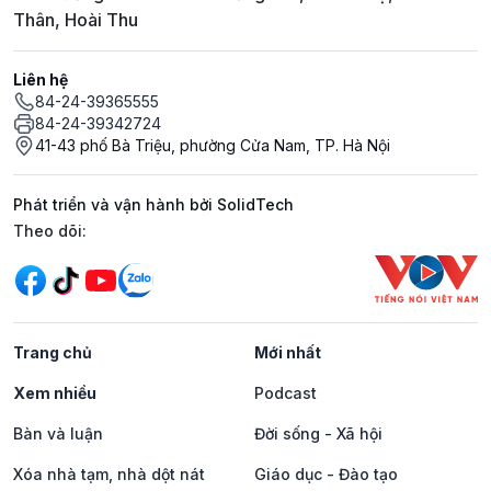
Thân, Hoài Thu
Liên hệ
84-24-39365555
84-24-39342724
41-43 phố Bà Triệu, phường Cửa Nam, TP. Hà Nội
Phát triển và vận hành bởi SolidTech
Mạng xã hội
Theo dõi:
Trang chủ
Mới nhất
Xem nhiều
Podcast
Bàn và luận
Đời sống - Xã hội
Xóa nhà tạm, nhà dột nát
Giáo dục - Đào tạo