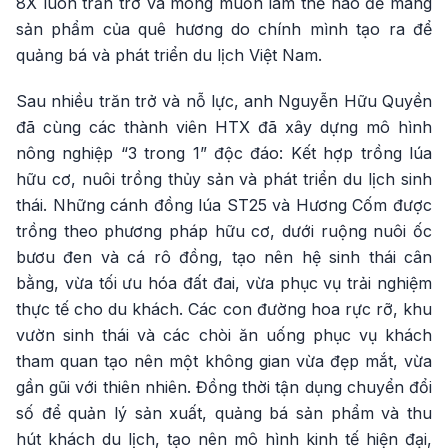
8X luôn trăn trở và mong muốn làm thế nào để mang
sản phẩm của quê hương do chính mình tạo ra để
quảng bá và phát triển du lịch Việt Nam.
Sau nhiều trăn trở và nỗ lực, anh Nguyễn Hữu Quyền
đã cùng các thành viên HTX đã xây dựng mô hình
nông nghiệp “3 trong 1” độc đáo: Kết hợp trồng lúa
hữu cơ, nuôi trồng thủy sản và phát triển du lịch sinh
thái. Những cánh đồng lúa ST25 và Hương Cốm được
trồng theo phương pháp hữu cơ, dưới ruộng nuôi ốc
bươu đen và cá rô đồng, tạo nên hệ sinh thái cân
bằng, vừa tối ưu hóa đất đai, vừa phục vụ trải nghiệm
thực tế cho du khách. Các con đường hoa rực rỡ, khu
vườn sinh thái và các chòi ăn uống phục vụ khách
tham quan tạo nên một không gian vừa đẹp mắt, vừa
gần gũi với thiên nhiên. Đồng thời tận dụng chuyển đổi
số để quản lý sản xuất, quảng bá sản phẩm và thu
hút khách du lịch, tạo nên mô hình kinh tế hiện đại,